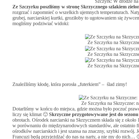
Szczyrk: W drodze na
Ze Szczyrku poszliśmy w stronę Skrzycznego szlakiem ziel
rozgrzać i zapomnieć o wszelkich ujemnych temperaturach. Naty
grubej, narciarskiej kurtki, groziłoby to ugotowaniem się żywc
mogliśmy podziwiać widoki:
Ze Szczyrku na Skrzyczne:
Ze Szczyrku na Skrzyczne:
Ze Szczyrku na Skrzyczne:
Znaleźliśmy kłodę, która porosła „futerkiem” – ślad zimy!
Ze Szczyrku na Skrzyczne: n
Dotarliśmy w końcu do miejsca, gdzie można było poczuć prawd
liczy się klimat 🙂
Skrzyczne przygotowywane jest do sezonu 
obrotach. Ośrodek narciarski na Skrzycznem składa się z około 1
w porównaniu do międzynarodowych standardów, ale ostatnio fi
ośrodków narciarskich i jest szansa na znaczny, szybki rozwój. J
Francuzi będą przyjeżdżać do nas na narty, a nie my do nich… 