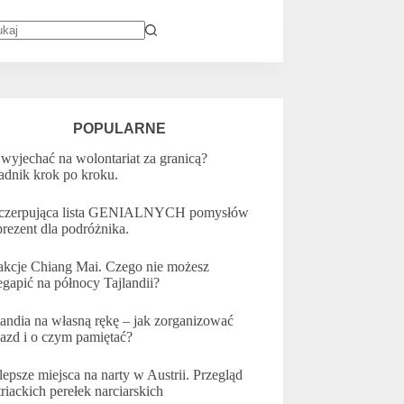
k
ników
POPULARNE
 wyjechać na wolontariat za granicą?
adnik krok po kroku.
zerpująca lista GENIALNYCH pomysłów
prezent dla podróżnika.
akcje Chiang Mai. Czego nie możesz
egapić na północy Tajlandii?
landia na własną rękę – jak zorganizować
azd i o czym pamiętać?
lepsze miejsca na narty w Austrii. Przegląd
triackich perełek narciarskich