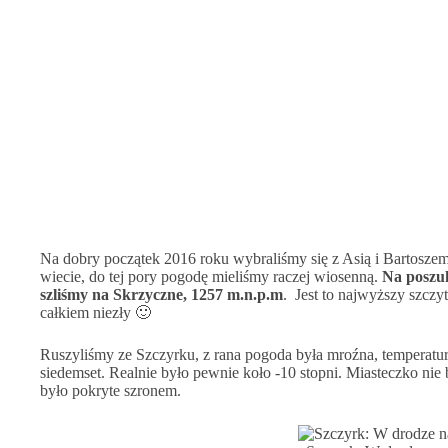
Na dobry początek 2016 roku wybraliśmy się z Asią i Bartosze
wiecie, do tej pory pogodę mieliśmy raczej wiosenną.
Na poszuk
szliśmy na Skrzyczne, 1257 m.n.p.m
.
Jest to najwyższy szczy
całkiem niezły 🙂
Ruszyliśmy ze Szczyrku, z rana pogoda była mroźna, temperatur
siedemset. Realnie było pewnie koło -10 stopni. Miasteczko nie 
było pokryte szronem.