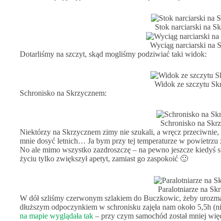
Stok narciarski na 
Wyciąg narciarski na
Dotarliśmy na szczyt, skąd mogliśmy podziwiać taki widok:
Widok ze szczytu Sk
Schronisko na Skrzycznem:
Schronisko na Skr
Niektórzy na Skrzycznem zimy nie szukali, a wręcz przeciwnie,
mnie dosyć letnich… Ja bym przy tej temperaturze w powietrzu 
No ale mimo wszystko zazdroszczę – na pewno jeszcze kiedyś się
życiu tylko zwiększył apetyt, zamiast go zaspokoić 🙂
Paralotniarze na S
W dół szliśmy czerwonym szlakiem do Buczkowic, żeby urozmaic
dłuższym odpoczynkiem w schronisku zajęła nam około 5,5h (ni
na mapie wyglądała tak
– przy czym samochód został mniej w