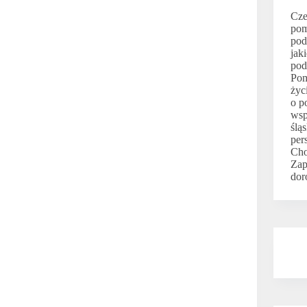
Cze
pom
pod
jak
pod
Pom
życ
o p
wsp
ślą
per
Ch
Zap
dor