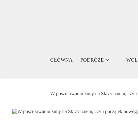
Przejdź
do
treści
GŁÓWNA
PODRÓŻE
WOL
W poszukiwaniu zimy na Skrzycznem, czyli