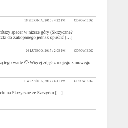
18 SIERPNIA, 2016 / 4:22 PM
ODPOWIEDZ
krótszy spacer w niższe góry (Skrzyczne?
czki do Zakopanego jednak opuścić […]
26 LUTEGO, 2017 / 2:05 PM
ODPOWIEDZ
e są tego warte 🙂 Więcej zdjęć z mojego zimowego
1 WRZEŚNIA, 2017 / 6:41 PM
ODPOWIEDZ
ciu na Skrzyczne ze Szczyrku […]