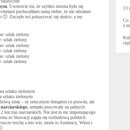
 Skrzyczne
onym
. Uwierzcie mi, że szybko można było się
13 
chmiast pochwaliłam samą siebie, że nie ubrałam
em 🙂 Zaczęło też pokazywać się słońce, a my
Co 
z m
Kul
 szlak zielony
cię
 szlak zielony
 szlak zielony
a szlaku zielonym
ziwą zimę – ze sztucznym śniegiem co prawda, ale
narciarskiego
, armatki pracowały na pełnych
2 km tras narciarskich. Nie jest to nic imponującego
rma ze Słowacji zajęła się rozbudową polskich
eszcze trochę a kto wie, może to Austriacy, Włosi i
🙂