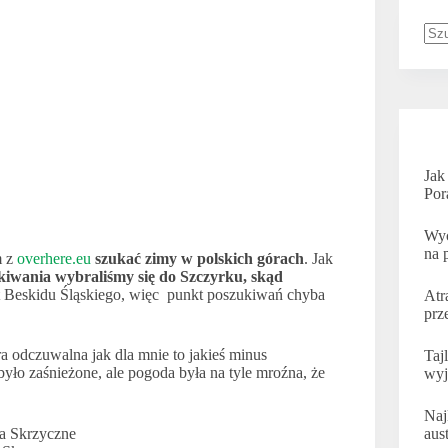
Bra
wy
Jak
Por
Wyc
na 
m z
overhere.eu
szukać zimy w polskich górach
. Jak
iwania wybraliśmy się do Szczyrku, skąd
t Beskidu Śląskiego, więc
punkt poszukiwań chyba
Atr
prz
a odczuwalna jak dla mnie to jakieś minus
Taj
było zaśnieżone, ale pogoda była na tyle mroźna, że
wyj
Naj
aus