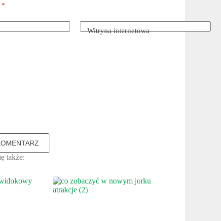
e
*
Witryna internetowa
KOMENTARZ
ę także: