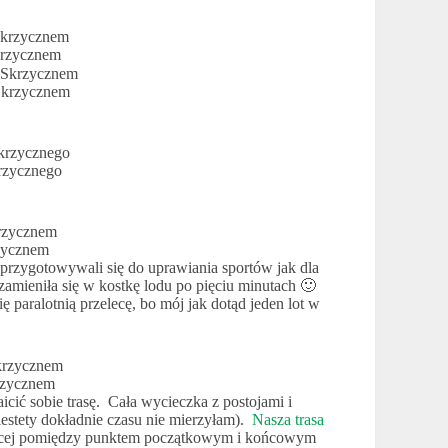
Skrzycznem
 Skrzycznem
rzycznego
zycznem
 przygotowywali się do uprawiania sportów jak dla
zamieniła się w kostkę lodu po pięciu minutach 🙂
 paralotnią przelecę, bo mój jak dotąd jeden lot w
krzycznem
ić sobie trasę. Cała wycieczka z postojami i
estety dokładnie czasu nie mierzyłam).
Nasza trasa
ięcej pomiędzy punktem początkowym i końcowym