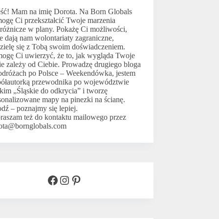
ść! Mam na imię Dorota. Na Born Globals
ogę Ci przekształcić Twoje marzenia
różnicze w plany. Pokażę Ci możliwości,
ie dają nam wolontariaty zagraniczne,
zielę się z Tobą swoim doświadczeniem.
ogę Ci uwierzyć, że to, jak wygląda Twoje
ie zależy od Ciebie. Prowadzę drugiego bloga
odróżach po Polsce –
Weekendówka
, jestem
ółautorką przewodnika po województwie
skim
„Śląskie do odkrycia”
i tworzę
sonalizowane mapy na pinezki na ścianę
.
odź –
poznajmy się lepiej.
raszam też do kontaktu mailowego przez
ota@bornglobals.com
Facebook
Instagram
Pinterest