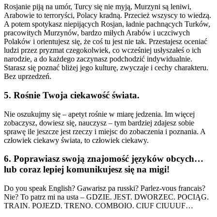
Rosjanie piją na umór, Turcy się nie myją, Murzyni są leniwi,
Arabowie to terroryści, Polacy kradną. Przecież wszyscy to wiedzą.
A potem spotykasz niepijących Rosjan, ładnie pachnących Turków,
pracowitych Murzynów, bardzo miłych Arabów i uczciwych
Polaków i orientujesz się, że coś tu jest nie tak. Przestajesz oceniać
ludzi przez pryzmat czegokolwiek, co wcześniej usłyszałeś o ich
narodzie, a do każdego zaczynasz podchodzić indywidualnie.
Starasz się poznać bliżej jego kulturę, zwyczaje i cechy charakteru.
Bez uprzedzeń.
5. Rośnie Twoja ciekawość świata.
Nie oszukujmy się – apetyt rośnie w miarę jedzenia. Im więcej
zobaczysz, dowiesz się, nauczysz – tym bardziej zdajesz sobie
sprawę ile jeszcze jest rzeczy i miejsc do zobaczenia i poznania. A
człowiek ciekawy świata, to człowiek ciekawy.
6. Poprawiasz swoją znajomość języków obcych…
lub coraz lepiej komunikujesz się na migi!
Do you speak English? Gawarisz pa russki? Parlez-vous francais?
Nie? To patrz mi na usta – GDZIE. JEST. DWORZEC. POCIĄG.
TRAIN. POJEZD. TRENO. COMBOIO. CIUF CIUUUF…