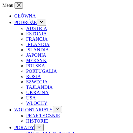
Przejdź
Menu
do
treści
GŁÓWNA
PODRÓŻE
AUSTRIA
ESTONIA
FRANCJA
IRLANDIA
ISLANDIA
JAPONIA
MEKSYK
POLSKA
PORTUGALIA
ROSJA
SZWECJA
TAJLANDIA
UKRAINA
USA
WŁOCHY
WOLONTARIATY
PRAKTYCZNIE
HISTORIE
PORADY