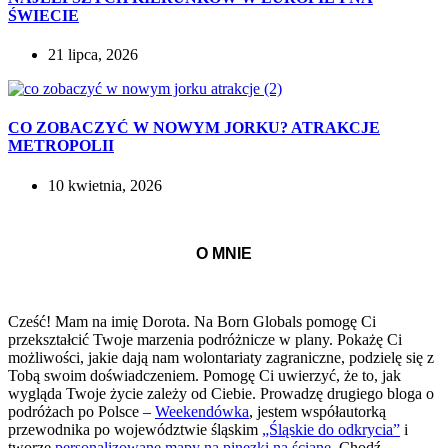
ŚWIECIE
21 lipca, 2026
CO ZOBACZYĆ W NOWYM JORKU? ATRAKCJE
METROPOLII
10 kwietnia, 2026
O MNIE
Cześć! Mam na imię Dorota. Na Born Globals pomogę Ci
przekształcić Twoje marzenia podróżnicze w plany. Pokażę Ci
możliwości, jakie dają nam wolontariaty zagraniczne, podzielę się z
Tobą swoim doświadczeniem. Pomogę Ci uwierzyć, że to, jak
wygląda Twoje życie zależy od Ciebie. Prowadzę drugiego bloga o
podróżach po Polsce –
Weekendówka
, jestem współautorką
przewodnika po województwie śląskim
„Śląskie do odkrycia”
i
tworzę
personalizowane mapy na pinezki na ścianę
. Chodź –