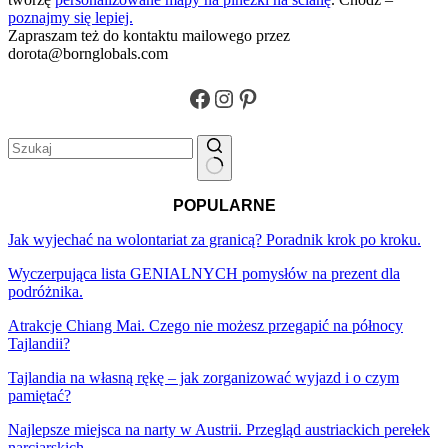
poznajmy się lepiej.
Zapraszam też do kontaktu mailowego przez
dorota@bornglobals.com
Facebook
Instagram
Pinterest
Brak
POPULARNE
wyników
Jak wyjechać na wolontariat za granicą? Poradnik krok po kroku.
Wyczerpująca lista GENIALNYCH pomysłów na prezent dla
podróżnika.
Atrakcje Chiang Mai. Czego nie możesz przegapić na północy
Tajlandii?
Tajlandia na własną rękę – jak zorganizować wyjazd i o czym
pamiętać?
Najlepsze miejsca na narty w Austrii. Przegląd austriackich perełek
narciarskich