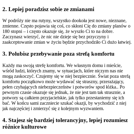
2. Lepiej poradzisz sobie ze zmianami
W podróży nie ma rutyny, wszystko dookoła jest nowe, nieznane,
zmienne. Często pojawia się coś, co skłoni Cię do zmiany planów o
180 stopni – i często okazuje się, że wyszło Ci to na dobre.
Zaczynasz wierzyć, że nic nie dzieje się bez przyczyny i
zaakceptowanie zmian w życiu będzie przychodziło Ci dużo łatwiej.
3. Polubisz przebywanie poza strefą komfortu
Każdy ma swoją strefę komfortu. We własnym domu i mieście,
wśród ludzi, których znamy, w sytuacjach, które niczym nas nie
mogą zaskoczyć. Czujemy się w niej bezpiecznie. Świat poza strefą
komfortu początkowo może wydawać się straszny, przerażający,
pełen czyhających niebezpieczeństw i potworów spod łóżka.. Po
pewnym czasie okazuje się jednak, że nie jest tam tak strasznie, a
potwory są całkiem przyjacielskie, jak tylko przestaniemy się ich
bać. W końcu sami zaczniecie szukać okazji, by wychodzić z niej
jak najczęściej i zmierzyć się z kolejnym wyzwaniem.
4. Stajesz się bardziej tolerancyjny, lepiej rozumiesz
różnice kulturowe