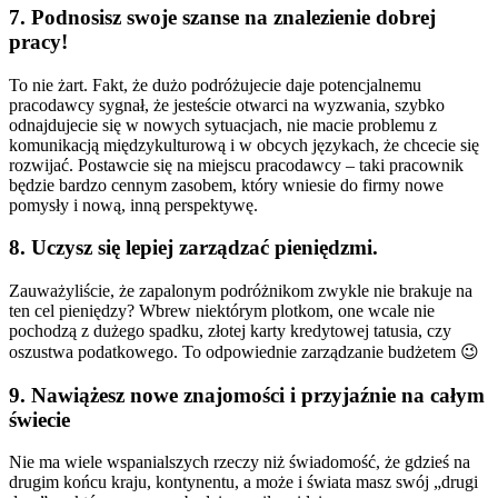
7. Podnosisz swoje szanse na znalezienie dobrej
pracy!
To nie żart. Fakt, że dużo podróżujecie daje potencjalnemu
pracodawcy sygnał, że jesteście otwarci na wyzwania, szybko
odnajdujecie się w nowych sytuacjach, nie macie problemu z
komunikacją międzykulturową i w obcych językach, że chcecie się
rozwijać. Postawcie się na miejscu pracodawcy – taki pracownik
będzie bardzo cennym zasobem, który wniesie do firmy nowe
pomysły i nową, inną perspektywę.
8. Uczysz się lepiej zarządzać pieniędzmi.
Zauważyliście, że zapalonym podróżnikom zwykle nie brakuje na
ten cel pieniędzy? Wbrew niektórym plotkom, one wcale nie
pochodzą z dużego spadku, złotej karty kredytowej tatusia, czy
oszustwa podatkowego. To odpowiednie zarządzanie budżetem 😉
9. Nawiążesz nowe znajomości i przyjaźnie na całym
świecie
Nie ma wiele wspanialszych rzeczy niż świadomość, że gdzieś na
drugim końcu kraju, kontynentu, a może i świata masz swój „drugi