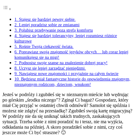
1. Stajesz się bardziej pewny siebie.
2. Lepiej poradzisz sobie ze zmianami
3. Polubisz przebywanie poza strefą komfortu
4. Stajesz się bardziej tolerancyjny, lepiej rozumiesz różnice
kulturowe
5. Rośnie Twoja ciekawość świata.
6. Poprawiasz swoją znajomość języków obcych… lub coraz lepiej
komunikujesz się na migi!
7. Podnosisz swoje szanse na znalezienie dobrej pracy!
8. Uczysz się lepiej zarządzać pieniędzmi.
9. Nawiążesz nowe znajomości i przyjaźnie na całym świecie
10. Będziesz miał fantastyczne historie do opowiedzenia znajomym,
nieznajomym rodzicom, dzieciom, wnukom!
Jesteś w podróży i zgubiłeś się w nieznanym mieście lub wędrując
po górskim „środku niczego”? Zginął Ci bagaż? Gospodarz, który
miał Cię przyjąć w ostatniej chwili odmówił? Samolot się spóźnia i
możesz nie zdążyć na przesiadkę? Zgubiłeś swoją kartę migracyjną?
W podróży nie da się uniknąć takich trudnych, zaskakujących
sytuacji. Trzeba sobie z nimi poradzić tu i teraz, nie ma wyjścia,
odkładania na później. A skoro poradziłeś sobie z nimi, czy coś
jeszcze może Ci być straszne? 🙂