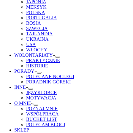
JAPONIA
MEKSYK
POLSKA
PORTUGALIA
ROSJA
SZWECJA
TAJLANDIA
UKRAINA
USA
WŁOCHY
WOLONTARIATY
PRAKTYCZNIE
HISTORIE
PORADY
POLECANE NOCLEGI
PORADNIK GÓRSKI
INNE
JĘZYKI OBCE
MOTYWACJA
O MNIE
POZNAJ MNIE
WSPÓŁPRACA
BUCKET LIST
POLECAM BLOGI
SKLEP