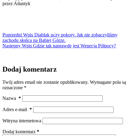
przez Atlantyk
Poprzedni
Wpis
Diablak uczy pokory. Jak nie zobaczyliśmy
zachodu słońca na Babiej Górze.
Następny
Wpis
Gdzie tak naprawdę jest Wenecja Północy?
Dodaj komentarz
Twój adres email nie zostanie opublikowany.
Wymagane pola są
oznaczone
*
Nazwa
*
Adres e-mail
*
Witryna internetowa
Dodaj komentarz
*