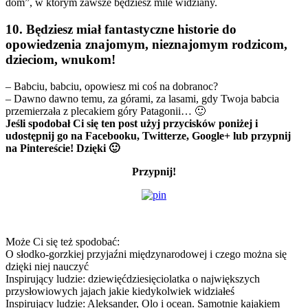
dom”, w którym zawsze będziesz mile widziany.
10. Będziesz miał fantastyczne historie do
opowiedzenia znajomym, nieznajomym rodzicom,
dzieciom, wnukom!
– Babciu, babciu, opowiesz mi coś na dobranoc?
– Dawno dawno temu, za górami, za lasami, gdy Twoja babcia
przemierzała z plecakiem góry Patagonii… 🙂
Jeśli spodobał Ci się ten post użyj przycisków poniżej i
udostępnij go na Facebooku, Twitterze, Google+ lub przypnij
na Pintereście! Dzięki 🙂
Przypnij!
Może Ci się też spodobać:
O słodko-gorzkiej przyjaźni międzynarodowej i czego można się
dzięki niej nauczyć
Inspirujący ludzie: dziewięćdziesięciolatka o największych
przysłowiowych jajach jakie kiedykolwiek widziałeś
Inspirujący ludzie: Aleksander, Olo i ocean. Samotnie kajakiem