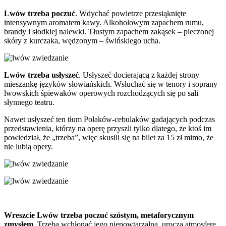
Lwów trzeba poczuć
. Wdychać powietrze przesiąknięte
intensywnym aromatem kawy. Alkoholowym zapachem rumu,
brandy i słodkiej nalewki. Tłustym zapachem zakąsek – pieczonej
skóry z kurczaka, wędzonym – świńskiego ucha.
Lwów trzeba usłyszeć
. Usłyszeć docierającą z każdej strony
mieszankę języków słowiańskich. Wsłuchać się w tenory i soprany
lwowskich śpiewaków operowych rozchodzących się po sali
słynnego teatru.
Nawet usłyszeć ten tłum Polaków-cebulaków gadających podczas
przedstawienia, którzy na operę przyszli tylko dlatego, że ktoś im
powiedział, że „trzeba”, więc skusili się na bilet za 15 zł mimo, że
nie lubią opery.
Wreszcie Lwów trzeba poczuć szóstym, metaforycznym
zmysłem
. Trzeba wchłonąć jego niepowtarzalną, uroczą atmosferę