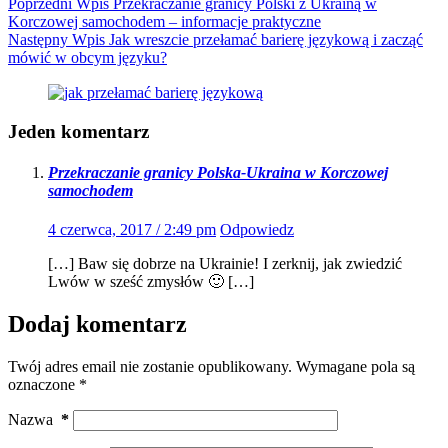
Poprzedni
Wpis
Przekraczanie granicy Polski z Ukrainą w
Korczowej samochodem – informacje praktyczne
Następny
Wpis
Jak wreszcie przełamać barierę językową i zacząć
mówić w obcym języku?
Jeden komentarz
Przekraczanie granicy Polska-Ukraina w Korczowej
samochodem
4 czerwca, 2017 / 2:49 pm
Odpowiedz
[…] Baw się dobrze na Ukrainie! I zerknij, jak zwiedzić
Lwów w sześć zmysłów 🙂 […]
Dodaj komentarz
Twój adres email nie zostanie opublikowany.
Wymagane pola są
oznaczone
*
Nazwa
*