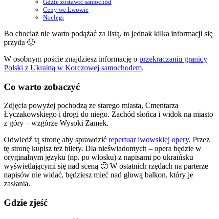
Gdzie zostawić samochód
Ceny we Lwowie
Noclegi
Bo chociaż nie warto podążać za listą, to jednak kilka informacji się
przyda 🙂
W osobnym poście znajdziesz informację o
przekraczaniu granicy
Polski z Ukrainą w Korczowej samochodem
.
Co warto zobaczyć
Zdjęcia powyżej pochodzą ze starego miasta, Cmentarza
Łyczakowskiego i drogi do niego. Zachód słońca i widok na miasto
z góry – wzgórze Wysoki Zamek.
Odwiedź tą stronę aby sprawdzić
repertuar lwowskiej opery
. Przez
tę stronę kupisz też bilety. Dla nieświadomych – opera będzie w
oryginalnym języku (np. po włosku) z napisami po ukraińsku
wyświetlającymi się nad sceną 🙂 W ostatnich rzędach na parterze
napisów nie widać, będziesz mieć nad głową balkon, który je
zasłania.
Gdzie zjeść