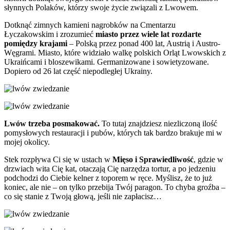
słynnych Polaków, którzy swoje życie związali z Lwowem.
Dotknąć zimnych kamieni nagrobków na Cmentarzu
Łyczakowskim i zrozumieć
miasto przez wiele lat rozdarte
pomiędzy krajami
– Polską przez ponad 400 lat, Austrią i Austro-
Węgrami. Miasto, które widziało walkę polskich Orląt Lwowskich z
Ukraińcami i bloszewikami. Germanizowane i sowietyzowane.
Dopiero od 26 lat część niepodległej Ukrainy.
Lwów trzeba posmakować.
To tutaj znajdziesz niezliczoną ilość
pomysłowych restauracji i pubów, których tak bardzo brakuje mi w
mojej okolicy.
Stek rozpływa Ci się w ustach w
Mięso i Sprawiedliwość
, gdzie w
drzwiach wita Cię kat, otaczają Cię narzędza tortur, a po jedzeniu
podchodzi do Ciebie kelner z toporem w ręce. Myślisz, że to już
koniec, ale nie – on tylko przebija Twój paragon. To chyba groźba –
co się stanie z Twoją głową, jeśli nie zapłacisz…