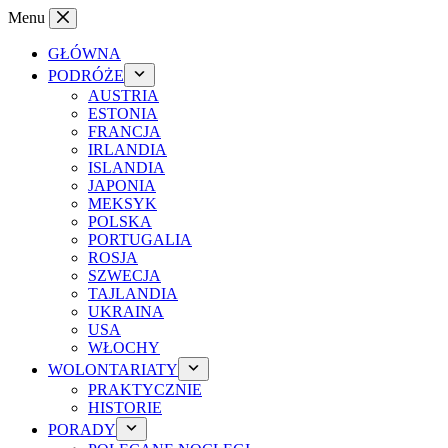
Przejdź
Menu
do
treści
GŁÓWNA
PODRÓŻE
AUSTRIA
ESTONIA
FRANCJA
IRLANDIA
ISLANDIA
JAPONIA
MEKSYK
POLSKA
PORTUGALIA
ROSJA
SZWECJA
TAJLANDIA
UKRAINA
USA
WŁOCHY
WOLONTARIATY
PRAKTYCZNIE
HISTORIE
PORADY