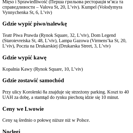
Mięso i Sprawiedliwość (Перша грильова ресторація м’яса та
справедливости – Valova St, 20, L’viv). Kumpel (Volodymyra
Vynnychenka St, 6, L’viv)
Gdzie wypić piwo/nalewkę
Teatr Piwa Prawda (Rynok Square, 32, L’viv), Dom Legend
(Staroievreiska St, 48, L’viv), Lampa Gazowa (Virmens’ka St, 20,
L’viv), Poczta na Drukarskiej (Drukarska Street, 3, L’viv)
Gdzie wypić kawę
Kopalnia Kawy (Rynok Square, 10, L’viv)
Gdzie zostawić samochód
Przy ulicy Korolenki 8a znajduje się strzeżony parking. Koszt to 40
UAH za dobę, a stamtąd do rynku piechotą idzie się 10 minut.
Ceny we Lwowie
Ceny są średnio o połowę niższe niż w Polsce.
Noclegi