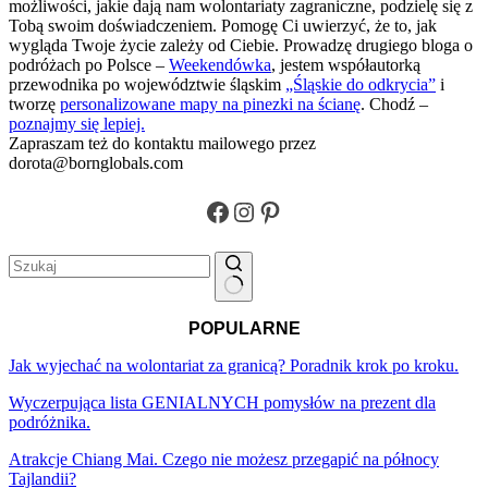
możliwości, jakie dają nam wolontariaty zagraniczne, podzielę się z
Tobą swoim doświadczeniem. Pomogę Ci uwierzyć, że to, jak
wygląda Twoje życie zależy od Ciebie. Prowadzę drugiego bloga o
podróżach po Polsce –
Weekendówka
, jestem współautorką
przewodnika po województwie śląskim
„Śląskie do odkrycia”
i
tworzę
personalizowane mapy na pinezki na ścianę
. Chodź –
poznajmy się lepiej.
Zapraszam też do kontaktu mailowego przez
dorota@bornglobals.com
Facebook
Instagram
Pinterest
Brak
POPULARNE
wyników
Jak wyjechać na wolontariat za granicą? Poradnik krok po kroku.
Wyczerpująca lista GENIALNYCH pomysłów na prezent dla
podróżnika.
Atrakcje Chiang Mai. Czego nie możesz przegapić na północy
Tajlandii?