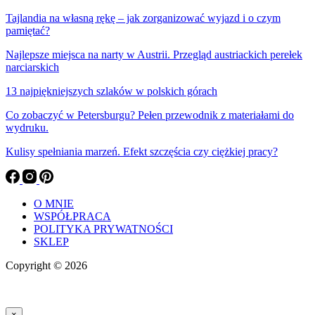
Tajlandia na własną rękę – jak zorganizować wyjazd i o czym
pamiętać?
Najlepsze miejsca na narty w Austrii. Przegląd austriackich perełek
narciarskich
13 najpiękniejszych szlaków w polskich górach
Co zobaczyć w Petersburgu? Pełen przewodnik z materiałami do
wydruku.
Kulisy spełniania marzeń. Efekt szczęścia czy ciężkiej pracy?
O MNIE
WSPÓŁPRACA
POLITYKA PRYWATNOŚCI
SKLEP
Copyright © 2026
×