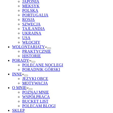
JAPONIA
MEKSYK
POLSKA
PORTUGALIA
ROSJA
SZWECJA
TAJLANDIA
UKRAINA
USA
WŁOCHY
WOLONTARIATY
PRAKTYCZNIE
HISTORIE
PORADY
POLECANE NOCLEGI
PORADNIK GÓRSKI
INNE
JĘZYKI OBCE
MOTYWACJA
O MNIE
POZNAJ MNIE
WSPÓŁPRACA
BUCKET LIST
POLECAM BLOGI
SKLEP