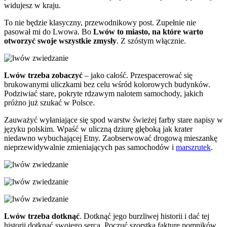
widujesz w kraju.
To nie będzie klasyczny, przewodnikowy post. Zupełnie nie
pasował mi do Lwowa. Bo
Lwów to miasto, na które warto
otworzyć swoje wszystkie zmysły
. Z szóstym włącznie.
Lwów trzeba zobaczyć
– jako całość. Przespacerować się
brukowanymi uliczkami bez celu wśród kolorowych budynków.
Podziwiać stare, pokryte rdzawym nalotem samochody, jakich
próżno już szukać w Polsce.
Zauważyć wyłaniające się spod warstw świeżej farby stare napisy w
języku polskim. Wpaść w uliczną dziurę głęboką jak krater
niedawno wybuchającej Etny. Zaobserwować drogową mieszankę
nieprzewidywalnie zmieniających pas samochodów i
marszrutek
.
Lwów trzeba dotknąć
. Dotknąć jego burzliwej historii i dać tej
historii dotknąć swojego serca. Poczuć szorstką fakturę pomników