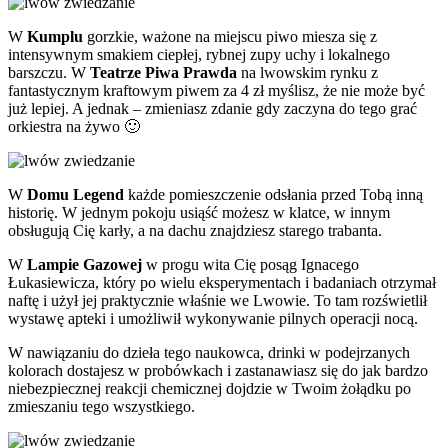
W
Kumplu
gorzkie, ważone na miejscu piwo miesza się z
intensywnym smakiem ciepłej, rybnej zupy uchy i lokalnego
barszczu. W
Teatrze Piwa Prawda
na lwowskim rynku z
fantastycznym kraftowym piwem za 4 zł myślisz, że nie może być
już lepiej. A jednak – zmieniasz zdanie gdy zaczyna do tego grać
orkiestra na żywo 🙂
W
Domu Legend
każde pomieszczenie odsłania przed Tobą inną
historię. W jednym pokoju usiąść możesz w klatce, w innym
obsługują Cię karły, a na dachu znajdziesz starego trabanta.
W
Lampie Gazowej
w progu wita Cię posąg Ignacego
Łukasiewicza, który po wielu eksperymentach i badaniach otrzymał
naftę i użył jej praktycznie właśnie we Lwowie. To tam rozświetlił
wystawę apteki i umożliwił wykonywanie pilnych operacji nocą.
W nawiązaniu do dzieła tego naukowca, drinki w podejrzanych
kolorach dostajesz w probówkach i zastanawiasz się do jak bardzo
niebezpiecznej reakcji chemicznej dojdzie w Twoim żołądku po
zmieszaniu tego wszystkiego.