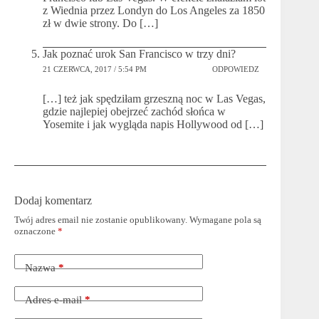
z Wiednia przez Londyn do Los Angeles za 1850
zł w dwie strony. Do […]
Jak poznać urok San Francisco w trzy dni?
21 CZERWCA, 2017 / 5:54 PM
ODPOWIEDZ
[…] też jak spędziłam grzeszną noc w Las Vegas,
gdzie najlepiej obejrzeć zachód słońca w
Yosemite i jak wygląda napis Hollywood od […]
Dodaj komentarz
Twój adres email nie zostanie opublikowany.
Wymagane pola są
oznaczone
*
Nazwa
*
Adres e-mail
*