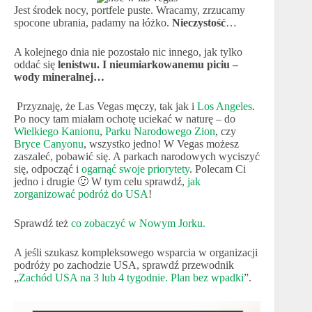
Jest środek nocy, portfele puste. Wracamy, zrzucamy
spocone ubrania, padamy na łóżko.
Nieczystość
…
A kolejnego dnia nie pozostało nic innego, jak tylko
oddać się
lenistwu. I nieumiarkowanemu piciu –
wody mineralnej…
Przyznaję, że Las Vegas męczy, tak jak i
Los Angeles
.
Po nocy tam miałam ochotę uciekać w naturę – do
Wielkiego Kanionu
,
Parku Narodowego Zion
, czy
Bryce Canyonu
, wszystko jedno! W Vegas możesz
zaszaleć, pobawić się. A parkach narodowych wyciszyć
się, odpocząć i
ogarnąć swoje priorytety
. Polecam Ci
jedno i drugie 🙂 W tym celu sprawdź,
jak
zorganizować podróż do USA
!
Sprawdź też
co zobaczyć w Nowym Jorku.
A jeśli szukasz kompleksowego wsparcia w organizacji
podróży po zachodzie USA, sprawdź przewodnik
„
Zachód USA na 3 lub 4 tygodnie. Plan bez wpadki
”.