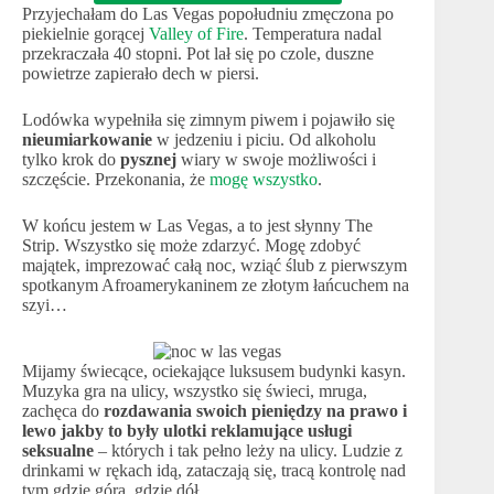
Przyjechałam do Las Vegas popołudniu zmęczona po
piekielnie gorącej
Valley of Fire
. Temperatura nadal
przekraczała 40 stopni. Pot lał się po czole, duszne
powietrze zapierało dech w piersi.
Lodówka wypełniła się zimnym piwem i pojawiło się
nieumiarkowanie
w jedzeniu i piciu. Od alkoholu
tylko krok do
pysznej
wiary w swoje możliwości i
szczęście. Przekonania, że
mogę wszystko
.
W końcu jestem w Las Vegas, a to jest słynny The
Strip. Wszystko się może zdarzyć. Mogę zdobyć
majątek, imprezować całą noc, wziąć ślub z pierwszym
spotkanym Afroamerykaninem ze złotym łańcuchem na
szyi…
Mijamy świecące, ociekające luksusem budynki kasyn.
Muzyka gra na ulicy, wszystko się świeci, mruga,
zachęca do
rozdawania swoich pieniędzy na prawo i
lewo jakby to były ulotki reklamujące usługi
seksualne
– których i tak pełno leży na ulicy. Ludzie z
drinkami w rękach idą, zataczają się, tracą kontrolę nad
tym gdzie góra, gdzie dół.