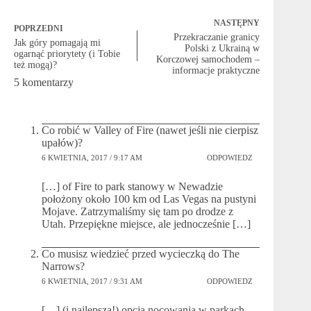
NASTĘPNY
POPRZEDNI
Przekraczanie granicy
Jak góry pomagają mi
Polski z Ukrainą w
ogarnąć priorytety (i Tobie
Korczowej samochodem –
też mogą)?
informacje praktyczne
5 komentarzy
Co robić w Valley of Fire (nawet jeśli nie cierpisz
upałów)?
6 KWIETNIA, 2017 / 9:17 AM
ODPOWIEDZ
[…] of Fire to park stanowy w Newadzie
położony około 100 km od Las Vegas na pustyni
Mojave. Zatrzymaliśmy się tam po drodze z
Utah. Przepiękne miejsce, ale jednocześnie […]
Co musisz wiedzieć przed wycieczką do The
Narrows?
6 KWIETNIA, 2017 / 9:31 AM
ODPOWIEDZ
[…] (i najlepsza!) opcja nocowania w parkach