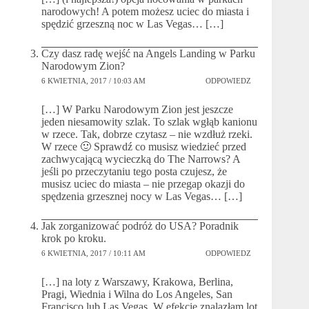
narodowych! A potem możesz uciec do miasta i
spędzić grzeszną noc w Las Vegas… […]
Czy dasz radę wejść na Angels Landing w Parku
Narodowym Zion?
6 KWIETNIA, 2017 / 10:03 AM
ODPOWIEDZ
[…] W Parku Narodowym Zion jest jeszcze
jeden niesamowity szlak. To szlak wgłąb kanionu
w rzece. Tak, dobrze czytasz – nie wzdłuż rzeki.
W rzece 🙂 Sprawdź co musisz wiedzieć przed
zachwycającą wycieczką do The Narrows? A
jeśli po przeczytaniu tego posta czujesz, że
musisz uciec do miasta – nie przegap okazji do
spędzenia grzesznej nocy w Las Vegas… […]
Jak zorganizować podróż do USA? Poradnik
krok po kroku.
6 KWIETNIA, 2017 / 10:11 AM
ODPOWIEDZ
[…] na loty z Warszawy, Krakowa, Berlina,
Pragi, Wiednia i Wilna do Los Angeles, San
Francisco lub Las Vegas. W efekcie znalazłam lot