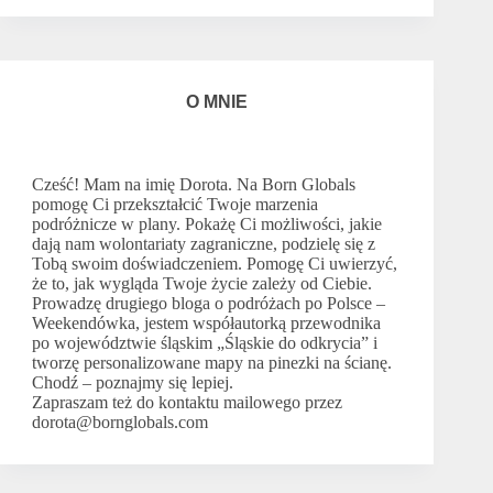
O MNIE
Cześć! Mam na imię Dorota. Na Born Globals
pomogę Ci przekształcić Twoje marzenia
podróżnicze w plany. Pokażę Ci możliwości, jakie
dają nam wolontariaty zagraniczne, podzielę się z
Tobą swoim doświadczeniem. Pomogę Ci uwierzyć,
że to, jak wygląda Twoje życie zależy od Ciebie.
Prowadzę drugiego bloga o podróżach po Polsce –
Weekendówka
, jestem współautorką przewodnika
po województwie śląskim
„Śląskie do odkrycia”
i
tworzę
personalizowane mapy na pinezki na ścianę
.
Chodź –
poznajmy się lepiej.
Zapraszam też do kontaktu mailowego przez
dorota@bornglobals.com