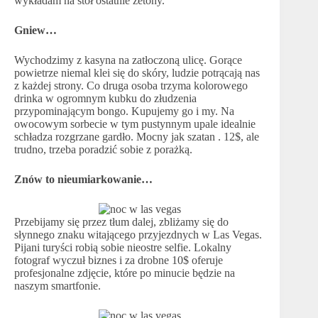
wykładam na stół ostatnie żetony.
Gniew…
Wychodzimy z kasyna na zatłoczoną ulicę. Gorące
powietrze niemal klei się do skóry, ludzie potrącają nas
z każdej strony. Co druga osoba trzyma kolorowego
drinka w ogromnym kubku do złudzenia
przypominającym bongo. Kupujemy go i my. Na
owocowym sorbecie w tym pustynnym upale idealnie
schładza rozgrzane gardło. Mocny jak szatan . 12$, ale
trudno, trzeba poradzić sobie z porażką.
Znów to nieumiarkowanie…
Przebijamy się przez tłum dalej, zbliżamy się do
słynnego znaku witającego przyjezdnych w Las Vegas.
Pijani turyści robią sobie nieostre selfie. Lokalny
fotograf wyczuł biznes i za drobne 10$ oferuje
profesjonalne zdjęcie, które po minucie będzie na
naszym smartfonie.