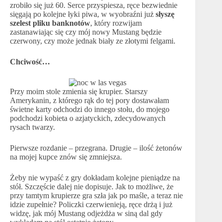
zrobiło się już 60. Serce przyspiesza, ręce bezwiednie
sięgają po kolejne łyki piwa, w wyobraźni już
słyszę
szelest pliku banknotów
, który rozwijam
zastanawiając się czy mój nowy Mustang będzie
czerwony, czy może jednak biały ze złotymi felgami.
Chciwość…
Przy moim stole zmienia się krupier. Starszy
Amerykanin, z którego rąk do tej pory dostawałam
świetne karty odchodzi do innego stołu, do mojego
podchodzi kobieta o azjatyckich, zdecydowanych
rysach twarzy.
Pierwsze rozdanie – przegrana. Drugie – ilość żetonów
na mojej kupce znów się zmniejsza.
Żeby nie wypaść z gry dokładam kolejne pieniądze na
stół. Szczęście dalej nie dopisuje. Jak to możliwe, że
przy tamtym krupierze gra szła jak po maśle, a teraz nie
idzie zupełnie? Policzki czerwienieją, ręce drżą i już
widzę, jak mój Mustang odjeżdża w siną dal gdy