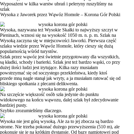
Wyposażeni w kilka warstw ubrań i peleryny ruszyliśmy na
szlak
Wysoka z Jaworek przez Wąwóz Homole – Korona Gór Polski
Wysoka, nazywana też Wysokie Skałki to najwyższy szczyt w
Pieninach, wznosi się na wysokość 1050 m. n. p. m. Szlak na
Wysoką zaczyna się w miejscowości Jaworki. Pierwsza część
szlaku wiedzie przez Wąwóz Homole, który cieszy się dużą
popularnością wśród turystów.
Szlak przez wąwóz jest świetnie przygotowany dla wszystkich,
są kładki, schody i barierki. Szlak jest też bardzo wąski, co przy
dużej ilości ludzi jest irytujące. Kilka razy musiałam
powstrzymać się od soczystego przekleństwa, kiedy ktoś
przede mną nagle stanął jak wryty, a ja musiałam ratować się od
bliskiego spotkania z plecami delikwenta.
Na szczęście większość osób szła jedynie do punktu
widokowego na końcu wąwozu, dalej szlak był zdecydowanie
bardziej pusty.
Szybko zrozumieliśmy dlaczego.
Wysoka nie jest górą wysoką. Ale za to jej zbocza są bardzo
strome. Nie trzeba pokonać dużego przewyższenia (510 m), ale
pokonuje się je na krótkim dystansie. Od bazy namiotowej pod