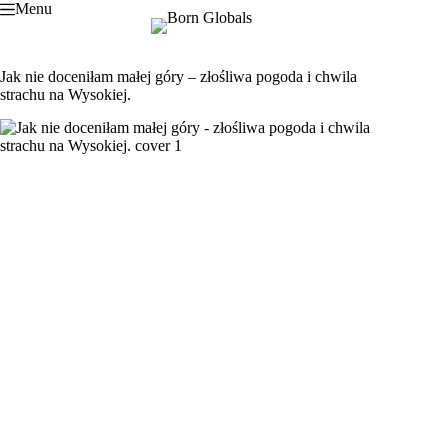
Przejdź
Menu
do
treści
Jak nie doceniłam małej góry – złośliwa pogoda i chwila
strachu na Wysokiej.