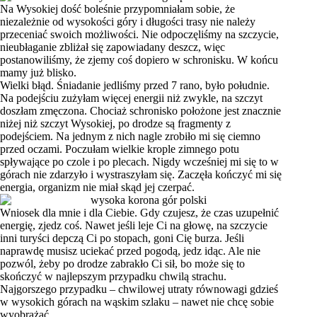
Na Wysokiej dość boleśnie przypomniałam sobie, że
niezależnie od wysokości góry i długości trasy nie należy
przeceniać swoich możliwości. Nie odpoczęliśmy na szczycie,
nieubłaganie zbliżał się zapowiadany deszcz, więc
postanowiliśmy, że zjemy coś dopiero w schronisku. W końcu
mamy już blisko.
Wielki błąd. Śniadanie jedliśmy przed 7 rano, było południe.
Na podejściu zużyłam więcej energii niż zwykle, na szczyt
doszłam zmęczona. Chociaż schronisko położone jest znacznie
niżej niż szczyt Wysokiej, po drodze są fragmenty z
podejściem. Na jednym z nich nagle zrobiło mi się ciemno
przed oczami. Poczułam wielkie krople zimnego potu
spływające po czole i po plecach. Nigdy wcześniej mi się to w
górach nie zdarzyło i wystraszyłam się. Zaczęła kończyć mi się
energia, organizm nie miał skąd jej czerpać.
Wniosek dla mnie i dla Ciebie. Gdy czujesz, że czas uzupełnić
energię, zjedz coś. Nawet jeśli leje Ci na głowę, na szczycie
inni turyści depczą Ci po stopach, goni Cię burza. Jeśli
naprawdę musisz uciekać przed pogodą, jedz idąc. Ale nie
pozwól, żeby po drodze zabrakło Ci sił, bo może się to
skończyć w najlepszym przypadku chwilą strachu.
Najgorszego przypadku – chwilowej utraty równowagi gdzieś
w wysokich górach na wąskim szlaku – nawet nie chcę sobie
wyobrażać.