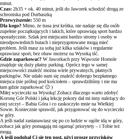
minut.
Czas:
2h35 + ok. 40 minut, jeśli do Jaworek schodzić drogą ze
schroniska pod Durbaszką
Przewyższenie:
550 m
Dla kogo?
Mimo, że trasa jest krótka, nie nadaje się dla osób
zupełnie początkujących i takich, które uprawiają sport bardzo
sporadycznie. Szlak jest miejscami bardzo stromy i osoby w
nieodpowiednich butach i nieprzygotowane mogą mieć
problem. Jeśli masz za sobą już kilka szlaków i regularnie
uprawiasz sport, bez obaw możesz na Wysoką iść.
Gdzie zaparkować?
W Jaworkach przy Wąwozie Homole
znajduje się duży płatny parking. Oprócz tego w samej
miejscowości znaleźć można wiele prywatnych, płatnych
parkingów. Nie udało nam się znaleźć dobrego bezpłatnego
miejsca (nie próbuj pod kościołem – sprawdziliśmy i nie ma
tam gdzie zaparkować 🙂 )
Miłej wycieczki na Wysoką! Zobacz
dlaczego warto zdobyć
Koronę Gór Polski
i jaką lekcję pokory dał mi inny należący do
niej szczyt –
Babia Góra
i co zaskoczyło mnie na
Wielkiej
Sowie
. Koniecznie sprawdź,
jak przygotować się do wycieczki
w góry
.
A jeśli nadal zastanawiasz się po co ludzie w ogóle idą w góry,
zobacz
jak góry pomagają mi ogarnąć priorytety – i Tobie też
mogą
.
A jeśli podobał Ci się ten post, użyj proszę przycisków