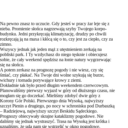
Na pewno znasz to uczucie. Gdy jesteś w pracy żar leje się z
nieba. Promienie słońca nagrzewają szyby Twojego korpo-
budynku. Jedni przykręcają klimatyzację, drudzy po chwili
rozkręcają ją na maxa i kłócą się o to, czy jest za ciepło, czy za
zimno.
Wszyscy jednak jak jeden mąż z utęstnieniem zerkają na
pobliski park. I Ty wzdychasz do niego tęsknie i obiecujesz
sobie, że cały weekend spędzisz na łonie natury wygrzewając
się na słońcu.
A potem zerkasz na prognozę pogody i nie wiesz, czy się
śmiać, czy płakać. Na Twoje dni wolne szykują się burze,
wichury i tornada porywające krowy z ziemi.
Dokładnie tak było przed długim weekendem czerwcowym.
Planowaliśmy pierwszy wyjazd w góry od dłuższego czasu, nie
mogłam się go doczekać. Mieliśmy zdobyć dwie góry z
Korony Gór Polski. Pierwszego dnia Wysoką, najwyższy
szczyt Pienin a drugiego, po nocy w schronisku pod Durbaszką
– Radziejową, najwyższy szczyt Beskidu Sądeckiego.
Prognozy obiecywały skrajne kataklizmy pogodowe. Nie
daliśmy się jednak wystraszyć. Trasa na Wysoką jest krótka i
uznaliśmy, że uda nam się wstrzelić w okno pogodowe.