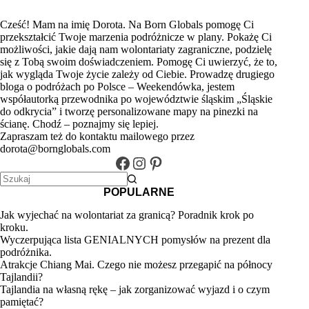
Cześć! Mam na imię Dorota. Na Born Globals pomogę Ci
przekształcić Twoje marzenia podróżnicze w plany. Pokażę Ci
możliwości, jakie dają nam wolontariaty zagraniczne, podzielę
się z Tobą swoim doświadczeniem. Pomogę Ci uwierzyć, że to,
jak wygląda Twoje życie zależy od Ciebie. Prowadzę drugiego
bloga o podróżach po Polsce –
Weekendówka
, jestem
współautorką przewodnika po województwie śląskim
„Śląskie
do odkrycia”
i tworzę
personalizowane mapy na pinezki na
ścianę
. Chodź –
poznajmy się lepiej.
Zapraszam też do kontaktu mailowego przez
dorota@bornglobals.com
Facebook
Instagram
Pinterest
Brak
POPULARNE
wyników
Jak wyjechać na wolontariat za granicą? Poradnik krok po
kroku.
Wyczerpująca lista GENIALNYCH pomysłów na prezent dla
podróżnika.
Atrakcje Chiang Mai. Czego nie możesz przegapić na północy
Tajlandii?
Tajlandia na własną rękę – jak zorganizować wyjazd i o czym
pamiętać?