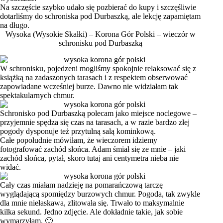
Na szczęście szybko udało się pozbierać do kupy i szczęśliwie
dotarliśmy do schroniska pod Durbaszką, ale lekcję zapamiętam
na długo.
Wysoka (Wysokie Skałki) – Korona Gór Polski – wieczór w
schronisku pod Durbaszką
W schronisku, pojedzeni mogliśmy spokojnie relaksować się z
książką na zadaszonych tarasach i z respektem obserwować
zapowiadane wcześniej burze. Dawno nie widziałam tak
spektakularnych chmur.
Schronisko pod Durbaszką polecam jako miejsce noclegowe –
przyjemnie spędza się czas na tarasach, a w razie bardzo złej
pogody dysponuje też przytulną salą kominkową.
Całe popołudnie mówiłam, że wieczorem idziemy
fotografować zachód słońca. Adam śmiał się ze mnie – jaki
zachód słońca, pytał, skoro tutaj ani centymetra nieba nie
widać.
Cały czas miałam nadzieję na pomarańczową tarczę
wyglądającą spomiędzy burzowych chmur. Pogoda, tak zwykle
dla mnie niełaskawa, zlitowała się. Trwało to maksymalnie
kilka sekund. Jedno zdjęcie. Ale dokładnie takie, jak sobie
wymarzyłam. 🙂