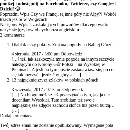
poniżej i udostępnij na Facebooku, Twitterze, czy Google+!
Dzięki! 🙂
Poprzedni
Wpis
Czy we Francji są inne góry niż Alpy?! Wokół
trzech jezior w Wogezach
Następny
Wpis
5 zaskakujących powodów dlaczego warto
uczyć się języków obcych poza angielskim.
2 komentarze
Diablak uczy pokory. Zmiana pogody na Babiej Górze.
4 sierpnia, 2017 / 3:00 pm
Odpowiedz
[…] też, jak zaskoczyła mnie pogoda na innym szczycie
należącym do Korony Gór Polski – na Wysokiej w
Pieninach. A jeśli po tym poście zastanawiasz się, po co
się tak męczyć i jeździć w góry – […]
13 najpiękniejszysz szlaków w polskich górach
3 września, 2017 / 9:13 am
Odpowiedz
[…] Na blogu możesz też przeczytać o tym, jak ja nie
doceniłam Wysokiej. Tam zrobiłam też swoje
najpiękniejsze zdjęcie zachodu słońca tuż przed burzą…
[…]
Dodaj komentarz
Twój adres email nie zostanie opublikowany.
Wymagane pola