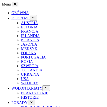
Przejdź
Menu
do
treści
GŁÓWNA
PODRÓŻE
AUSTRIA
ESTONIA
FRANCJA
IRLANDIA
ISLANDIA
JAPONIA
MEKSYK
POLSKA
PORTUGALIA
ROSJA
SZWECJA
TAJLANDIA
UKRAINA
USA
WŁOCHY
WOLONTARIATY
PRAKTYCZNIE
HISTORIE
PORADY