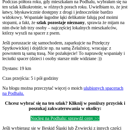
Podczas półtora roku, gdy mieszkałam na Podhalu, wybrałam się na
ten szlak kilkukrotnie, w różnych porach roku. Uwielbiam to, że jest
łatwy, błyskawicznie dostępny z drogi i jednocześnie bardzo
widokowy. Wspaniałe łagodne łąki delikatnie falują pod moimi
stopami, a fakt, że
szlak pozostaje nieznany
, sprawia że mijam na
nim dwie lub trzy osoby – najczęściej lokalnych mieszkańców,
którzy wyszli na spacer z psem.
Jeśli poruszacie się samochodem, zaparkujcie na Przełęczy
Spytkowickiej i dojdźcie np. na samą Żelaźnicę, wracając z
powrotem tą samą trasą. Nie pożałujecie! To naprawdę wspaniały i
leciutki spacer (dzieci i osoby starsze mile widziane :))
Dystans: 19 km
Czas przejścia: 5 i pół godziny
Na blogu można przeczytać więcej o moich
ulubionych spacerach
na Podhalu.
Chcesz wybrać się na ten szlak? Kliknij w poniższy przycisk i
poszukaj zakwaterowania w okolicy:
Nocleg na Podhalu: sprawdź ceny >>
Jeśli wybierasz się w Beskid Śląski lub Żywiecki z innych części