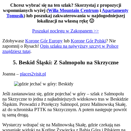
Chcesz wybrać się na ten szlak? Skorzystaj z propozycji
wspomnianych wyżej (
Willa Mountain Centrum
i
Apartamenty
Tomusik
) lub poszukaj zakwaterowania w najdogodniejszej
lokalizacji na własną rękę 🙂
Poszukaj noclegu w Zakopanem >>
Zdobywasz
Koronę Gór Europy
lub
Koronę Gór Polski
? Nie
zapomnij o Rysach!
Opis szlaku na najwyższy szczyt w Polsce
znajdziesz tutaj
.
5. Beskid Śląski: Z Salmopolu na Skrzyczne
Joanna –
places2visit.pl
Jeśli zastanawiasz się, gdzie pojechać w góry – szlak z Salmopolu
na Skrzyczne to jedna z najładniejszych widokowo tras w Beskidzie
Śląskim. Prowadzi z Przełęczy Salmopol, przez Malinowską Skałę,
aż do schroniska PTTK na Skrzycznym. A potem następuje powrót
tą samą drogą.
Wystarczy wdrapać się na Malinowską Skałę, gdzie czekają nas
wspaniałe widoki na Kotlinę Żywiecką z Babią Górą i Pilskiem na