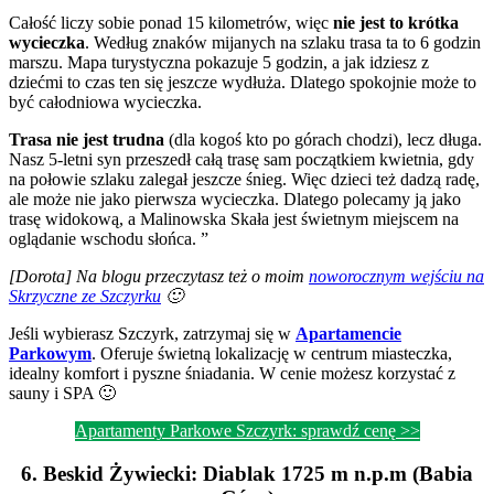
Całość liczy sobie ponad 15 kilometrów, więc
nie jest to krótka
wycieczka
. Według znaków mijanych na szlaku trasa ta to 6 godzin
marszu. Mapa turystyczna pokazuje 5 godzin, a jak idziesz z
dziećmi to czas ten się jeszcze wydłuża. Dlatego spokojnie może to
być całodniowa wycieczka.
Trasa nie jest trudna
(dla kogoś kto po górach chodzi), lecz długa.
Nasz 5-letni syn przeszedł całą trasę sam początkiem kwietnia, gdy
na połowie szlaku zalegał jeszcze śnieg. Więc dzieci też dadzą radę,
ale może nie jako pierwsza wycieczka. Dlatego polecamy ją jako
trasę widokową, a Malinowska Skała jest świetnym miejscem na
oglądanie wschodu słońca. ”
[Dorota] Na blogu przeczytasz też o moim
noworocznym wejściu na
Skrzyczne ze Szczyrku
🙂
Jeśli wybierasz Szczyrk, zatrzymaj się w
Apartamencie
Parkowym
. Oferuje świetną lokalizację w centrum miasteczka,
idealny komfort i pyszne śniadania. W cenie możesz korzystać z
sauny i SPA 🙂
Apartamenty Parkowe Szczyrk: sprawdź cenę >>
6. Beskid Żywiecki: Diablak 1725 m n.p.m (Babia