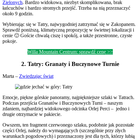
Zielonych
. Bardzo widokowa, niezbyt skomplikowana, brak
łańcuchów i bardzo stromych przejść. Trzeba na nią przeznaczyć
około 9 godzin.
Wybierając się w Tatry, najwygodniej zatrzymać się w Zakopanem.
Sprawdź poniższą, klimatyczną propozycję w świetnej lokalizacji i
cenie 🙂 Goście chwalą ciszę i spokój, a także przestronne, czyste
pokoje.
Willa Mountain Centrum: sprawdź cenę >>
2. Tatry: Granaty i Buczynowe Turnie
Marta –
Zwiedzając świat
Emocje, piękne górskie panoramy, najpiękniejsze szlaki w Tatrach.
Podczas przejścia Granatów i Buczynowych Turni – naszym
zdaniem, najbardziej widokowego odcinka Orlej Perci – jedno i
drugie otrzymacie w pakiecie.
Owszem, ten fragment czerwonego szlaku, podobnie jak pozostałe
części Orlej, należy do wymagających (szczególnie przy złych
warunkach pogodowych) i przeznaczony jest dla tych, którzy lubią