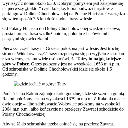
wyruszyć z domu około 6:30. Dobrym pomysłem jest załapanie się
na pierwszy „traktor” czyli kolejkę, która podwozi turystów z
parkingu w Dolinie Chochołowskiej na Polanę Hucisko. Oszczędza
się w ten sposób 3,5 km dość nudnej trasy w lesie.
Od Polany Hucisko do Doliny Chochołowskiej wiedzie ciekawa,
prosta i urocza trasa wzdłuż potoku, połonin z bacówkami i
pasącymi się owieczkami.
Pierwsza część trasy na Grzesia położona jest w lesie. Jest trochę
stromo. Widokowa część trasy rozpoczyna się po wyjściu z lasu i od
razu wiemy, czemu wiele osób mówi, że
Tatry to najpiękniejsze
góry w Polsce
. Grześ położony jest na wysokości 1653 m.n.p.m.
Od schroniska w Dolinie Chochołowskiej idzie się około 1,5
godziny.
Podejście na Rakoń zajmuje około godzinę, idzie się szeroką granią.
Rakoń położony jest na wysokości 1879 m.n.p.m. Z Rakonia macie
dwie opcje – albo zdobywacie Wołowiec położony na wysokości
2064 m.n.p.m., albo kończycie na przełęczy Zawrat i schodzicie do
Polany Chochołowskiej.
Aby zejść do schroniska trzeba cofnąć się na przełęcz Zawrat.