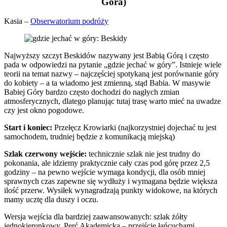
Góra)
Kasia –
Obserwatorium podróży
Najwyższy szczyt Beskidów nazywany jest Babią Górą i często
pada w odpowiedzi na pytanie „gdzie jechać w góry”. Istnieje wiele
teorii na temat nazwy – najczęściej spotykaną jest porównanie góry
do kobiety – a ta wiadomo jest zmienną, stąd Babia. W masywie
Babiej Góry bardzo często dochodzi do nagłych zmian
atmosferycznych, dlatego planując tutaj trasę warto mieć na uwadze
czy jest okno pogodowe.
Start i koniec:
Przełęcz Krowiarki (najkorzystniej dojechać tu jest
samochodem, trudniej będzie z komunikacją miejską)
Szlak czerwony wejście:
technicznie szlak nie jest trudny do
pokonania, ale idziemy praktycznie cały czas pod górę przez 2,5
godziny – na pewno wejście wymaga kondycji, dla osób mniej
sprawnych czas zapewne się wydłuży i wymagana będzie większa
ilość przerw. Wysiłek wynagradzają punkty widokowe, na których
mamy ucztę dla duszy i oczu.
Wersja wejścia dla bardziej zaawansowanych: szlak żółty
jednokierunkowy, Perć Akademicka – przejście łańcuchami.