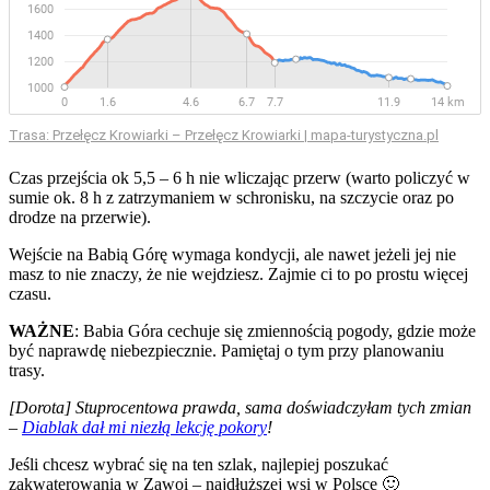
Trasa: Przełęcz Krowiarki – Przełęcz Krowiarki | mapa-turystyczna.pl
Czas przejścia ok 5,5 – 6 h nie wliczając przerw (warto policzyć w
sumie ok. 8 h z zatrzymaniem w schronisku, na szczycie oraz po
drodze na przerwie).
Wejście na Babią Górę wymaga kondycji, ale nawet jeżeli jej nie
masz to nie znaczy, że nie wejdziesz. Zajmie ci to po prostu więcej
czasu.
WAŻNE
: Babia Góra cechuje się zmiennością pogody, gdzie może
być naprawdę niebezpiecznie. Pamiętaj o tym przy planowaniu
trasy.
[Dorota] Stuprocentowa prawda, sama doświadczyłam tych zmian
–
Diablak dał mi niezłą lekcję pokory
!
Jeśli chcesz wybrać się na ten szlak, najlepiej poszukać
zakwaterowania w Zawoi – najdłuższej wsi w Polsce 🙂