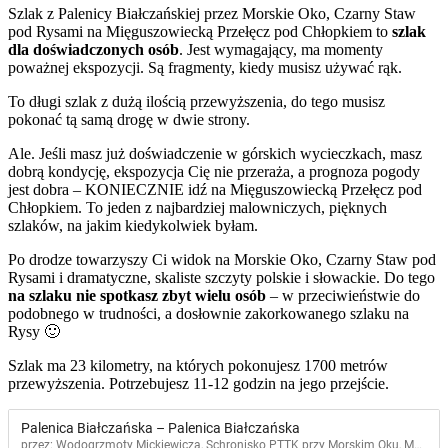
Szlak z Palenicy Białczańskiej przez Morskie Oko, Czarny Staw
pod Rysami na Mięguszowiecką Przełęcz pod Chłopkiem to
szlak
dla doświadczonych osób
. Jest wymagający, ma momenty
poważnej ekspozycji. Są fragmenty, kiedy musisz używać rąk.
To długi szlak z dużą ilością przewyższenia, do tego musisz
pokonać tą samą drogę w dwie strony.
Ale. Jeśli masz już doświadczenie w górskich wycieczkach, masz
dobrą kondycję, ekspozycja Cię nie przeraża, a prognoza pogody
jest dobra – KONIECZNIE idź na Mięguszowiecką Przełęcz pod
Chłopkiem. To jeden z najbardziej malowniczych, pięknych
szlaków, na jakim kiedykolwiek byłam.
Po drodze towarzyszy Ci widok na Morskie Oko, Czarny Staw pod
Rysami i dramatyczne, skaliste szczyty polskie i słowackie. Do tego
na szlaku nie spotkasz zbyt wielu osób
– w przeciwieństwie do
podobnego w trudności, a dosłownie zakorkowanego szlaku na
Rysy 🙂
Szlak ma 23 kilometry, na których pokonujesz 1700 metrów
przewyższenia. Potrzebujesz 11-12 godzin na jego przejście.