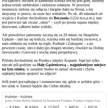
Początkowy odcinek to kamienna ścieżka trochę pod górę, idziemy
jednocześnie niebieskim i zielonym szlakiem. W pewnym
momencie zielony się odłącza i biegnie dalej na Nosal, a my
skręcamy w prawo, na razie bez widoków. Po ok. 40 minutach od
wyjścia z Kuźnic dochodzimy do
Boczania
(1224 m.n.p.m.), tam
jest pierwsze tak zwane „okno” – czyli po prostu szpara między
drzewami, całkiem ładne widoki.
Ale prawdziwe panoramy zaczną się za 20 minut, na Skupniów
Upłazie – tam las się kończy, ścieżka robi się bardziej żwirowa, a
nam odsłania się widok na regle, Podhale i Zakopane – a po
pewnym czasie, nieco dalej (po drugiej stronie), również na Dolinę
Jaworzynki i Giewont z trochę innej perspektywy.
Później dochodzimy na Przełęcz między Kopami. Stąd już tylko
niecałe pół godziny na
Halę Gąsienicową – najpiękniejsze miejsce
na tym szlaku
, w zasadzie trudno to opisać słowami i chyba
najlepiej będzie spojrzeć na zdjęcie!
Jeśli jesteś początkujący i zastanawiasz się, gdzie w polskie góry –
ten szlak w Tatrach będzie dla Ciebie idealny.