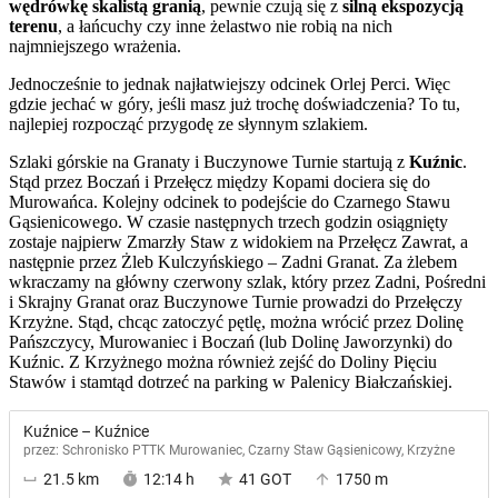
wędrówkę skalistą granią
, pewnie czują się z
silną ekspozycją
terenu
, a łańcuchy czy inne żelastwo nie robią na nich
najmniejszego wrażenia.
Jednocześnie to jednak najłatwiejszy odcinek Orlej Perci. Więc
gdzie jechać w góry, jeśli masz już trochę doświadczenia? To tu,
najlepiej rozpocząć przygodę ze słynnym szlakiem.
Szlaki górskie na Granaty i Buczynowe Turnie startują z
Kuźnic
.
Stąd przez Boczań i Przełęcz między Kopami dociera się do
Murowańca. Kolejny odcinek to podejście do Czarnego Stawu
Gąsienicowego. W czasie następnych trzech godzin osiągnięty
zostaje najpierw Zmarzły Staw z widokiem na Przełęcz Zawrat, a
następnie przez Żleb Kulczyńskiego – Zadni Granat. Za żlebem
wkraczamy na główny czerwony szlak, który przez Zadni, Pośredni
i Skrajny Granat oraz Buczynowe Turnie prowadzi do Przełęczy
Krzyżne. Stąd, chcąc zatoczyć pętlę, można wrócić przez Dolinę
Pańszczycy, Murowaniec i Boczań (lub Dolinę Jaworzynki) do
Kuźnic. Z Krzyżnego można również zejść do Doliny Pięciu
Stawów i stamtąd dotrzeć na parking w Palenicy Białczańskiej.