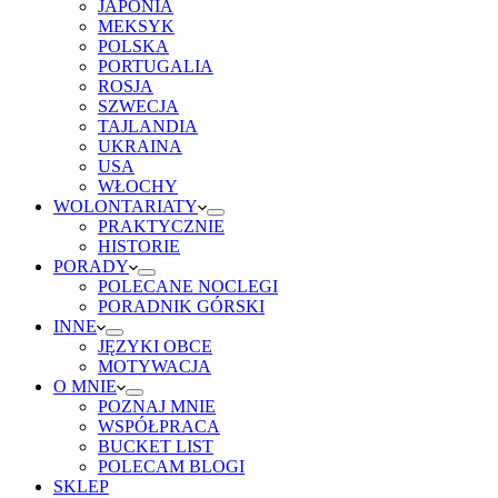
JAPONIA
MEKSYK
POLSKA
PORTUGALIA
ROSJA
SZWECJA
TAJLANDIA
UKRAINA
USA
WŁOCHY
WOLONTARIATY
PRAKTYCZNIE
HISTORIE
PORADY
POLECANE NOCLEGI
PORADNIK GÓRSKI
INNE
JĘZYKI OBCE
MOTYWACJA
O MNIE
POZNAJ MNIE
WSPÓŁPRACA
BUCKET LIST
POLECAM BLOGI
SKLEP