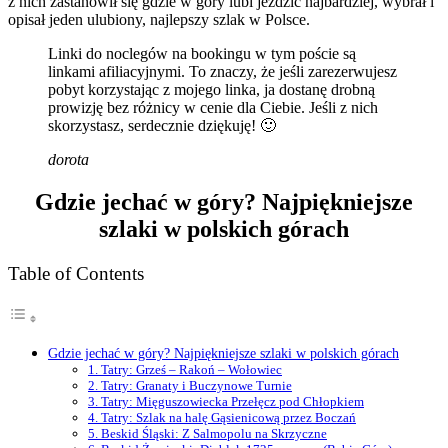
z nich zastanowił się gdzie w góry lubi jeździć najbardziej, wybrał i
opisał jeden ulubiony, najlepszy szlak w Polsce.
Linki do noclegów na bookingu w tym poście są
linkami afiliacyjnymi. To znaczy, że jeśli zarezerwujesz
pobyt korzystając z mojego linka, ja dostanę drobną
prowizję bez różnicy w cenie dla Ciebie. Jeśli z nich
skorzystasz, serdecznie dziękuję! 🙂
dorota
Gdzie jechać w góry? Najpiękniejsze
szlaki w polskich górach
Table of Contents
Gdzie jechać w góry? Najpiękniejsze szlaki w polskich górach
1. Tatry: Grześ – Rakoń – Wołowiec
2. Tatry: Granaty i Buczynowe Turnie
3. Tatry: Mięguszowiecka Przełęcz pod Chłopkiem
4. Tatry: Szlak na halę Gąsienicową przez Boczań
5. Beskid Śląski: Z Salmopolu na Skrzyczne