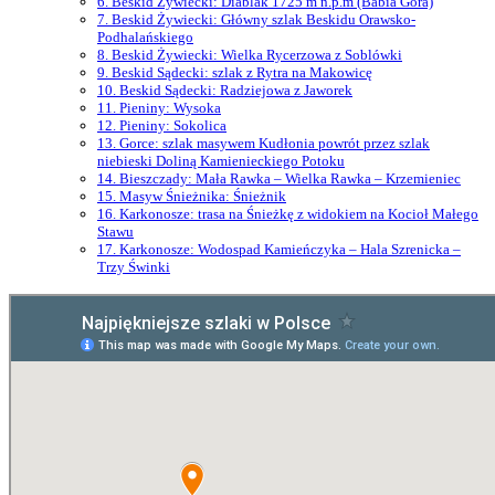
6. Beskid Żywiecki: Diablak 1725 m n.p.m (Babia Góra)
7. Beskid Żywiecki: Główny szlak Beskidu Orawsko-
Podhalańskiego
8. Beskid Żywiecki: Wielka Rycerzowa z Soblówki
9. Beskid Sądecki: szlak z Rytra na Makowicę
10. Beskid Sądecki: Radziejowa z Jaworek
11. Pieniny: Wysoka
12. Pieniny: Sokolica
13. Gorce: szlak masywem Kudłonia powrót przez szlak
niebieski Doliną Kamienieckiego Potoku
14. Bieszczady: Mała Rawka – Wielka Rawka – Krzemieniec
15. Masyw Śnieżnika: Śnieżnik
16. Karkonosze: trasa na Śnieżkę z widokiem na Kocioł Małego
Stawu
17. Karkonosze: Wodospad Kamieńczyka – Hala Szrenicka –
Trzy Świnki