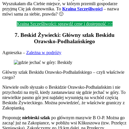
Wyszukałam dla Ciebie miejsce, w którym przemili gospodarze
przyjmą Cię jak domownika. To
Kraina Szczęśliwości
– nazwa
mówi sama za siebie, prawda? 🙂
Kraina Szczęśliwości: sprawdź cenę i dostępność >>
7. Beskid Żywiecki: Główny szlak Beskidu
Orawsko-Podhalańskiego
Agnieszka –
Zależna w podróży
Główny szlak Beskidu Orawsko-Podhalańskiego – czyli właściwie
czego?
Niewiele osób słyszało o Beskidzie Orawsko-Podhalańskim i nie
przychodzi na myśl, kiedy zastanawiasz się gdzie jechać w góry. To
niewielkie pasmo gór jest najdalej wysuniętą na wschód częścią
Beskidu Żywieckiego. Można powiedzieć, że właściwie graniczy z
Zakopianką.
Proponuję
niebieski szlak
po głównym masywie B O-P. Można go
zacząć już na Zakopiance, w pobliżu wsi Klikuszowa (tzw. Przelęcz
Sieniawska). Zakończymy go 19 km dalej, na Przełęczy