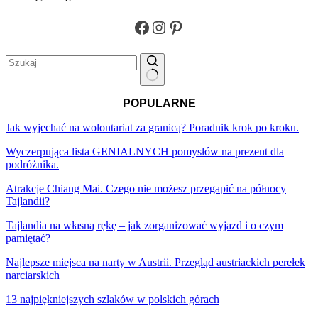
Facebook
Instagram
Pinterest
Brak
POPULARNE
wyników
Jak wyjechać na wolontariat za granicą? Poradnik krok po kroku.
Wyczerpująca lista GENIALNYCH pomysłów na prezent dla
podróżnika.
Atrakcje Chiang Mai. Czego nie możesz przegapić na północy
Tajlandii?
Tajlandia na własną rękę – jak zorganizować wyjazd i o czym
pamiętać?
Najlepsze miejsca na narty w Austrii. Przegląd austriackich perełek
narciarskich
13 najpiękniejszych szlaków w polskich górach