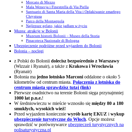
Mercato di Mezzo
Mała Wenecja i Finestrella di Via Piella
Santuario di Santa Maria della Vita i Opłakiwanie zmarłego
Chrystusa
Parco della Montagnola
Najlepsze gelato, jakie jadłam w życiu
Muzea: atrakcje w Bolonii
Muzeum historii Bolonii – Museo della Storia
Pinacoteca Nazionale di Bologna
Ubezpieczenie podróżne przed wyjazdem do Bolonii
Bolonia – noclegi
z Polski do Bolonii
dolecisz bezpośrednio z Warszawy
(Wizzair i Ryanair), a także z
Krakowa i Wrocławia
(Ryanair)
Bolonia ma
jedno lotnisko Marconi
oddalone o około 5
kilometrów od centrum miasta.
Połączenia z lotniska do
centrum miasta sprawdzisz tutaj (link)
Pierwsze osadnictwo na terenie Bolonii sięga przynajmniej
1000 lat p.n.e.
!
W średniowieczu w mieście wznosiło się
między 80 a 180
smukłych, wysokich wież!
Przed wyjazdem koniecznie
wyrób kartę EKUZ
i
wykup
ubezpieczenie turystyczne do Włoch
. Opcje możesz
sprawdzić w porównywarce
ubezpieczeń turystycznych na
polisaturystyczna.pl