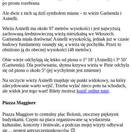
po prostu rozebrana.
Ale dwie z nich są dziś symbolem miasta – to wieże Garisenda i
Asinelli.
Wieża Asinelli ma około 97 metrów wysokości i jest najwyższą
zachowaną średniowieczną wieżą mieszkalną we Włoszech.
Garisenda miała dorównać Asinelli wysokością, jednak już w czasie
budowy fundamenty osunęły się, a wieża się pochyliła. Przez to
obniżono ją do obecnej wysokości (48 metrów).
Obie wieże odchylają się lekko od pionu o 1º 18’ (Asinelli) i 3º 50’
(Garisenda). Dla porównania, słynna krzywa wieża w Pizie odchyla
się od pionu o około 5º (jej wychylenie jest zmienne)
Na szczycie wieży Asinelli znajduje się punkt widokowy, na który
zdecydowanie warto wejść. Trzeba wylać nieco potu na schodach,
ale widok jest tego wart! Bilety możesz
kupić online tutaj
.
Piazza Maggiore
Piazza Maggiore to centralny plac Bolonii, otoczony pięknymi
budynkami. Często na placu organizowane są wydarzenia
kulturalne, koncerty i festiwale, a podczas mojej wizyty odbywał
się… protest antyszczepionkowców 😉