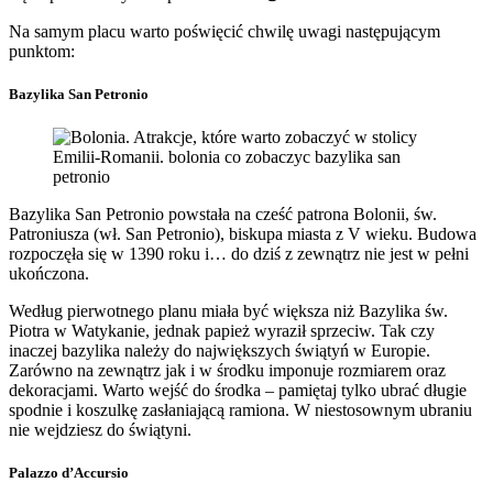
Na samym placu warto poświęcić chwilę uwagi następującym
punktom:
Bazylika San Petronio
Bazylika San Petronio powstała na cześć patrona Bolonii, św.
Patroniusza (wł. San Petronio), biskupa miasta z V wieku. Budowa
rozpoczęła się w 1390 roku i… do dziś z zewnątrz nie jest w pełni
ukończona.
Według pierwotnego planu miała być większa niż Bazylika św.
Piotra w Watykanie, jednak papież wyraził sprzeciw. Tak czy
inaczej bazylika należy do największych świątyń w Europie.
Zarówno na zewnątrz jak i w środku imponuje rozmiarem oraz
dekoracjami. Warto wejść do środka – pamiętaj tylko ubrać długie
spodnie i koszulkę zasłaniającą ramiona. W niestosownym ubraniu
nie wejdziesz do świątyni.
Palazzo d’Accursio