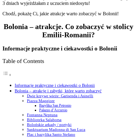
3 dniach wyjeżdżałam z uczuciem niedosytu!
Chodź, pokażę Ci, jakie atrakcje warto zobaczyć w Bolonii!
Bolonia – atrakcje. Co zobaczyć w stolicy
Emilii-Romanii?
Informacje praktyczne i ciekawostki o Bolonii
Table of Contents
Informacje praktyczne i ciekawostki o Bolonii
Bolonia – atrakcje i zabytki, które warto zobaczyć
Dwie krzywe wieże: Garisenda i Asinelli
Piazza Maggiore
Bazylika San Petronio
Palazzo d’Accursio
Fontanna Neptuna
Biblioteka Salaborsa
Bolońskie arkady / portyki
Sanktuarium Madonna di San Luca
Plac i bazylika Santo Stefano