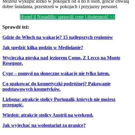
Możesz wykupić łóżko w pokojach od 4 do 8 osób, goście chwalą
dobre śniadania, przestrzeń w pokojach i przyjazny personel.
Hostel il Nosadillo: sprawdź cenę i dostępność >>
Sprawdź też:
Gdzie do Włoch na wakacje? 15 najlepszych regionów
Jak spędzić kilka godzin w Mediolanie?
Wycieczka górska nad jeziorem Como. Z Lecco na Monte
Resegone.
Cypr – pomysł na słoneczne wakacje nie tylko latem.
Co spakować do kosmetyczki podróżnej? Pakowanie
podstawowych kosmetyków.
Lizbona: atrakcje stolicy Portugalii, których nie możesz
przegapić.
Wiedeń: atrakcje stolicy Austrii na weekend.
Jak wyjechać na wolontariat za granicę?