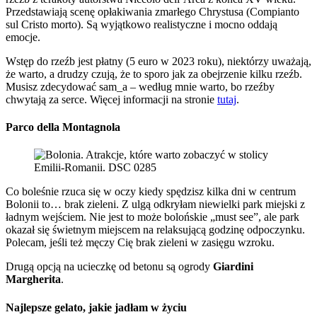
Przedstawiają scenę opłakiwania zmarłego Chrystusa (Compianto
sul Cristo morto). Są wyjątkowo realistyczne i mocno oddają
emocje.
Wstęp do rzeźb jest płatny (5 euro w 2023 roku), niektórzy uważają,
że warto, a drudzy czują, że to sporo jak za obejrzenie kilku rzeźb.
Musisz zdecydować sam_a – według mnie warto, bo rzeźby
chwytają za serce. Więcej informacji na stronie
tutaj
.
Parco della Montagnola
Co boleśnie rzuca się w oczy kiedy spędzisz kilka dni w centrum
Bolonii to… brak zieleni. Z ulgą odkryłam niewielki park miejski z
ładnym wejściem. Nie jest to może bolońskie „must see”, ale park
okazał się świetnym miejscem na relaksującą godzinę odpoczynku.
Polecam, jeśli też męczy Cię brak zieleni w zasięgu wzroku.
Drugą opcją na ucieczkę od betonu są ogrody
Giardini
Margherita
.
Najlepsze gelato, jakie jadłam w życiu