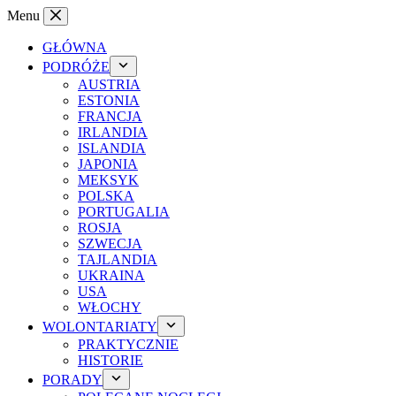
Przejdź
Menu
do
treści
GŁÓWNA
PODRÓŻE
AUSTRIA
ESTONIA
FRANCJA
IRLANDIA
ISLANDIA
JAPONIA
MEKSYK
POLSKA
PORTUGALIA
ROSJA
SZWECJA
TAJLANDIA
UKRAINA
USA
WŁOCHY
WOLONTARIATY
PRAKTYCZNIE
HISTORIE
PORADY