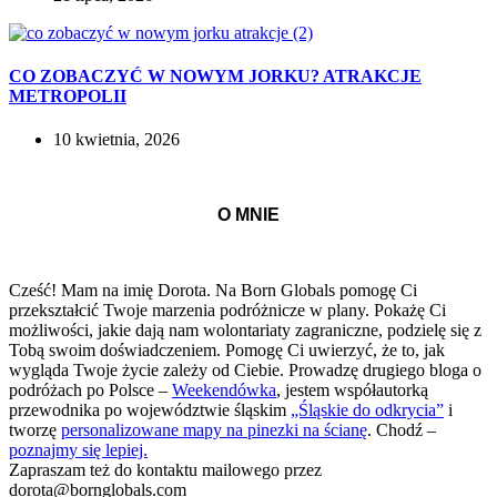
CO ZOBACZYĆ W NOWYM JORKU? ATRAKCJE
METROPOLII
10 kwietnia, 2026
O MNIE
Cześć! Mam na imię Dorota. Na Born Globals pomogę Ci
przekształcić Twoje marzenia podróżnicze w plany. Pokażę Ci
możliwości, jakie dają nam wolontariaty zagraniczne, podzielę się z
Tobą swoim doświadczeniem. Pomogę Ci uwierzyć, że to, jak
wygląda Twoje życie zależy od Ciebie. Prowadzę drugiego bloga o
podróżach po Polsce –
Weekendówka
, jestem współautorką
przewodnika po województwie śląskim
„Śląskie do odkrycia”
i
tworzę
personalizowane mapy na pinezki na ścianę
. Chodź –
poznajmy się lepiej.
Zapraszam też do kontaktu mailowego przez
dorota@bornglobals.com