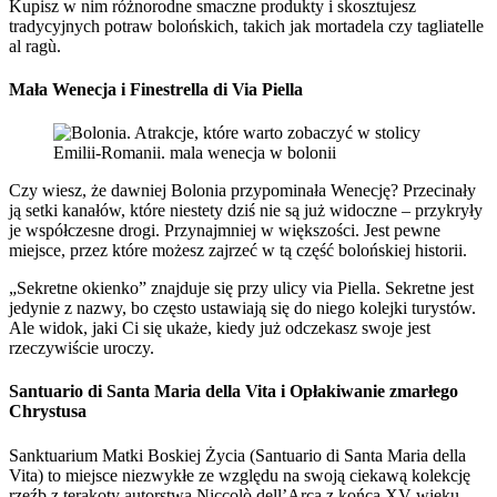
Kupisz w nim różnorodne smaczne produkty i skosztujesz
tradycyjnych potraw bolońskich, takich jak mortadela czy tagliatelle
al ragù.
Mała Wenecja i
Finestrella di Via Piella
Czy wiesz, że dawniej Bolonia przypominała Wenecję? Przecinały
ją setki kanałów, które niestety dziś nie są już widoczne – przykryły
je współczesne drogi. Przynajmniej w większości. Jest pewne
miejsce, przez które możesz zajrzeć w tą część bolońskiej historii.
„Sekretne okienko” znajduje się przy ulicy via Piella. Sekretne jest
jedynie z nazwy, bo często ustawiają się do niego kolejki turystów.
Ale widok, jaki Ci się ukaże, kiedy już odczekasz swoje jest
rzeczywiście uroczy.
Santuario di Santa Maria della Vita i Opłakiwanie zmarłego
Chrystusa
Sanktuarium Matki Boskiej Życia (Santuario di Santa Maria della
Vita) to miejsce niezwykłe ze względu na swoją ciekawą kolekcję
rzeźb z terakoty autorstwa Niccolò dell’Arca z końca XV wieku.