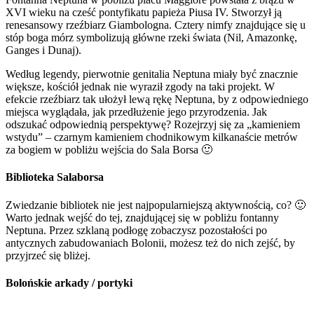
XVI wieku na cześć pontyfikatu papieża Piusa IV. Stworzył ją
renesansowy rzeźbiarz Giambologna. Cztery nimfy znajdujące się u
stóp boga mórz symbolizują główne rzeki świata (Nil, Amazonkę,
Ganges i Dunaj).
Według legendy, pierwotnie genitalia Neptuna miały być znacznie
większe, kościół jednak nie wyraził zgody na taki projekt. W
efekcie rzeźbiarz tak ułożył lewą rękę Neptuna, by z odpowiedniego
miejsca wyglądała, jak przedłużenie jego przyrodzenia. Jak
odszukać odpowiednią perspektywę? Rozejrzyj się za „kamieniem
wstydu” – czarnym kamieniem chodnikowym kilkanaście metrów
za bogiem w pobliżu wejścia do Sala Borsa 🙂
Biblioteka Salaborsa
Zwiedzanie bibliotek nie jest najpopularniejszą aktywnością, co? 🙂
Warto jednak wejść do tej, znajdującej się w pobliżu fontanny
Neptuna. Przez szklaną podłogę zobaczysz pozostałości po
antycznych zabudowaniach Bolonii, możesz też do nich zejść, by
przyjrzeć się bliżej.
Bolońskie arkady / portyki