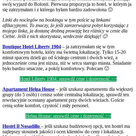
swój wyjazd do Bolonii. Pierwsza propozycja to hotel, w którym ja
się zatrzymałam i z którego byłam bardzo zadowolona 🙂
Linki do noclegów na bookingu w tym poście są linkami
afiliacyjnymi. To znaczy, że jeśli zarezerwujesz pobyt korzystając z
mojego linka, ja dostanę drobną prowizję bez różnicy w cenie dla
Ciebie. Jeśli z nich skorzystasz, serdecznie dziękuję! 🙂
Boutique Hotel Liberty 1904
– ja zatrzymałam się w tym
komfortowym hotelu, który ma świetną lokalizację. Tylko 15-20
minut spaceru dzieli go od ścisłego centrum i dwóch wież, a
jednocześnie cena jest niższa, niż w sercu starego miasta. Śniadanie
było bardzo smaczne, a pokój komfortowy. Polecam 🙂
Hotel Liberty 1904: sprawdź cenę i dostępność >>
Apartament Helga House
– jeśli szukasz apartamentu dla większej
grupy (do 5 osób) i cenisz sobie centralną lokalizację, sprawdź ten
rewelacyjnie oceniany apartament przy dwóch wieżach. Goście
cenią sobie komfort, czystość i miły personel.
Helga House: sprawdź cenę i dostępność >>
Hostel Il Nosadillo
– jeśli szukasz budżetowej opcji, ten hostel ma
najlepszy stosunek jakości i ocen klientów do ceny i lokalizacji.