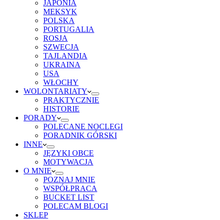
JAPONIA
MEKSYK
POLSKA
PORTUGALIA
ROSJA
SZWECJA
TAJLANDIA
UKRAINA
USA
WŁOCHY
WOLONTARIATY
PRAKTYCZNIE
HISTORIE
PORADY
POLECANE NOCLEGI
PORADNIK GÓRSKI
INNE
JĘZYKI OBCE
MOTYWACJA
O MNIE
POZNAJ MNIE
WSPÓŁPRACA
BUCKET LIST
POLECAM BLOGI
SKLEP