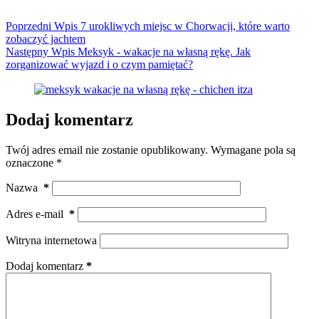
Poprzedni
Wpis
7 urokliwych miejsc w Chorwacji, które warto
zobaczyć jachtem
Następny
Wpis
Meksyk - wakacje na własną rękę. Jak
zorganizować wyjazd i o czym pamiętać?
Dodaj komentarz
Twój adres email nie zostanie opublikowany.
Wymagane pola są
oznaczone
*
Nazwa
*
Adres e-mail
*
Witryna internetowa
Dodaj komentarz
*