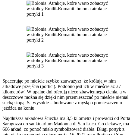
Spacerując po mieście szybko zauważysz, że królują w nim
arkadowe przejścia (portici). Podobno jest ich w mieście aż 37
kilometrów! W upalne dni oferują nieco zbawiennego cienia, a w
deszczowe można się dzięki nim przemieszczać po mieście niemal
suchą stopą. Są wysokie – budowane z myślą o pomieszczeniu
jeźdźca na koniu.
Najdłuższa arkadowa ścieżka ma 3,5 kilometra i prowadzi od Porta
Saragozza do sanktuarium Madonna di San Luca. Co ciekawe, ma
666 arkad, co ponoć miało symbolizować diabła. Długi portyk z
lotu ptaka przypomina nieco węża. W 2021 roku Portico di San