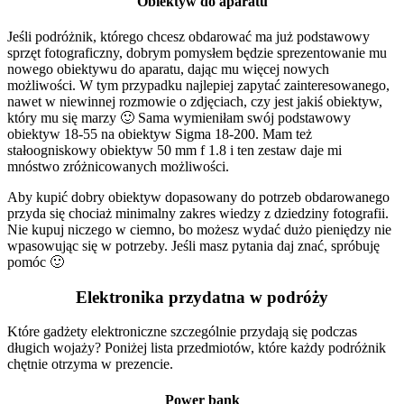
Obiektyw do aparatu
Jeśli podróżnik, którego chcesz obdarować ma już podstawowy
sprzęt fotograficzny, dobrym pomysłem będzie sprezentowanie mu
nowego obiektywu do aparatu, dając mu więcej nowych
możliwości. W tym przypadku najlepiej zapytać zainteresowanego,
nawet w niewinnej rozmowie o zdjęciach, czy jest jakiś obiektyw,
który mu się marzy 🙂 Sama wymieniłam swój podstawowy
obiektyw 18-55 na obiektyw Sigma 18-200. Mam też
stałoogniskowy obiektyw 50 mm f 1.8 i ten zestaw daje mi
mnóstwo zróżnicowanych możliwości.
Aby kupić dobry obiektyw dopasowany do potrzeb obdarowanego
przyda się chociaż minimalny zakres wiedzy z dziedziny fotografii.
Nie kupuj niczego w ciemno, bo możesz wydać dużo pieniędzy nie
wpasowując się w potrzeby. Jeśli masz pytania daj znać, spróbuję
pomóc 🙂
Elektronika przydatna w podróży
Które gadżety elektroniczne szczególnie przydają się podczas
długich wojaży? Poniżej lista przedmiotów, które każdy podróżnik
chętnie otrzyma w prezencie.
Power bank