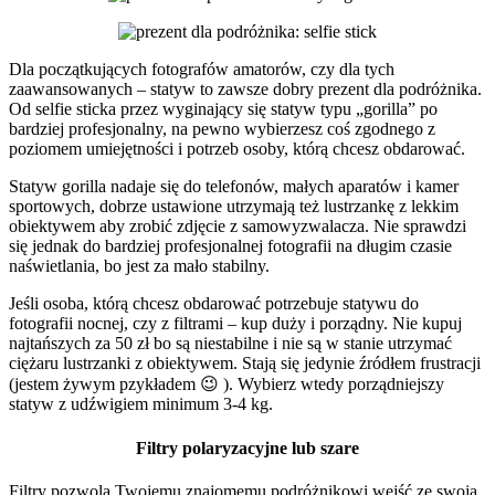
Dla początkujących fotografów amatorów, czy dla tych
zaawansowanych – statyw to zawsze dobry prezent dla podróżnika.
Od selfie sticka przez wyginający się statyw typu „gorilla” po
bardziej profesjonalny, na pewno wybierzesz coś zgodnego z
poziomem umiejętności i potrzeb osoby, którą chcesz obdarować.
Statyw gorilla nadaje się do telefonów, małych aparatów i kamer
sportowych, dobrze ustawione utrzymają też lustrzankę z lekkim
obiektywem aby zrobić zdjęcie z samowyzwalacza. Nie sprawdzi
się jednak do bardziej profesjonalnej fotografii na długim czasie
naświetlania, bo jest za mało stabilny.
Jeśli osoba, którą chcesz obdarować potrzebuje statywu do
fotografii nocnej, czy z filtrami – kup duży i porządny. Nie kupuj
najtańszych za 50 zł bo są niestabilne i nie są w stanie utrzymać
ciężaru lustrzanki z obiektywem. Stają się jedynie źródłem frustracji
(jestem żywym pzykładem 😉 ). Wybierz wtedy porządniejszy
statyw z udźwigiem minimum 3-4 kg.
Filtry polaryzacyjne lub szare
Filtry pozwolą Twojemu znajomemu podróżnikowi wejść ze swoją