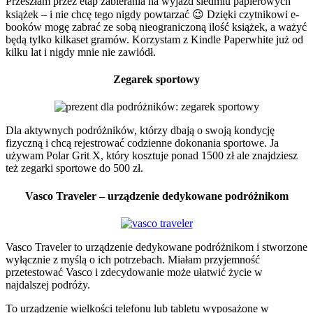
Przeszłam przez etap zabierania na wyjazd siedmiu papierowych
książek – i nie chcę tego nigdy powtarzać 😉 Dzięki czytnikowi e-
booków mogę zabrać ze sobą nieograniczoną ilość książek, a ważyć
będą tylko kilkaset gramów. Korzystam z Kindle Paperwhite już od
kilku lat i nigdy mnie nie zawiódł.
Zegarek sportowy
Dla aktywnych podróżników, którzy dbają o swoją kondycję
fizyczną i chcą rejestrować codzienne dokonania sportowe. Ja
używam Polar Grit X, który kosztuje ponad 1500 zł ale znajdziesz
też zegarki sportowe do 500 zł.
Vasco Traveler – urządzenie dedykowane podróżnikom
Vasco Traveler to urządzenie dedykowane podróżnikom i stworzone
wyłącznie z myślą o ich potrzebach. Miałam przyjemność
przetestować Vasco i zdecydowanie może ułatwić życie w
najdalszej podróży.
To urządzenie wielkości telefonu lub tabletu wyposażone w