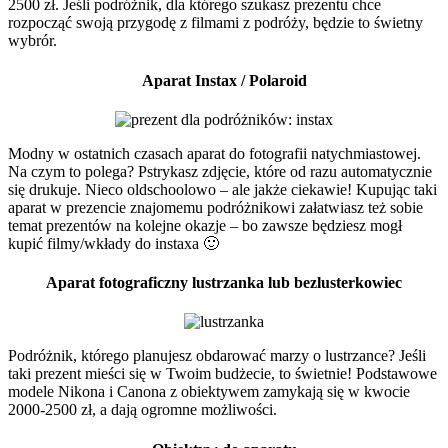
2500 zł. Jeśli podróżnik, dla którego szukasz prezentu chce
rozpocząć swoją przygodę z filmami z podróży, będzie to świetny
wybrór.
Aparat Instax / Polaroid
Modny w ostatnich czasach aparat do fotografii natychmiastowej.
Na czym to polega? Pstrykasz zdjęcie, które od razu automatycznie
się drukuje. Nieco oldschoolowo – ale jakże ciekawie! Kupując taki
aparat w prezencie znajomemu podróżnikowi załatwiasz też sobie
temat prezentów na kolejne okazje – bo zawsze będziesz mogł
kupić filmy/wkłady do instaxa 🙂
Aparat fotograficzny lustrzanka lub bezlusterkowiec
Podróżnik, którego planujesz obdarować marzy o lustrzance? Jeśli
taki prezent mieści się w Twoim budżecie, to świetnie! Podstawowe
modele Nikona i Canona z obiektywem zamykają się w kwocie
2000-2500 zł, a dają ogromne możliwości.