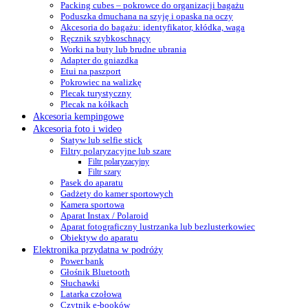
Packing cubes – pokrowce do organizacji bagażu
Poduszka dmuchana na szyję i opaska na oczy
Akcesoria do bagażu: identyfikator, kłódka, waga
Ręcznik szybkoschnący
Worki na buty lub brudne ubrania
Adapter do gniazdka
Etui na paszport
Pokrowiec na walizkę
Plecak turystyczny
Plecak na kółkach
Akcesoria kempingowe
Akcesoria foto i wideo
Statyw lub selfie stick
Filtry polaryzacyjne lub szare
Filtr polaryzacyjny
Filtr szary
Pasek do aparatu
Gadżety do kamer sportowych
Kamera sportowa
Aparat Instax / Polaroid
Aparat fotograficzny lustrzanka lub bezlusterkowiec
Obiektyw do aparatu
Elektronika przydatna w podróży
Power bank
Głośnik Bluetooth
Słuchawki
Latarka czołowa
Czytnik e-booków