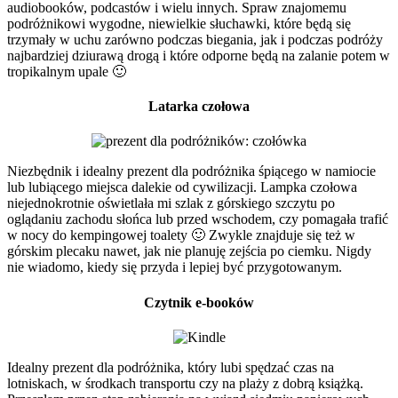
audiobooków, podcastów i wielu innych. Spraw znajomemu
podróżnikowi wygodne, niewielkie słuchawki, które będą się
trzymały w uchu zarówno podczas biegania, jak i podczas podróży
najbardziej dziurawą drogą i które odporne będą na zalanie potem w
tropikalnym upale 🙂
Latarka czołowa
Niezbędnik i idealny prezent dla podróżnika śpiącego w namiocie
lub lubiącego miejsca dalekie od cywilizacji. Lampka czołowa
niejednokrotnie oświetlała mi szlak z górskiego szczytu po
oglądaniu zachodu słońca lub przed wschodem, czy pomagała trafić
w nocy do kempingowej toalety 🙂 Zwykle znajduje się też w
górskim plecaku nawet, jak nie planuję zejścia po ciemku. Nigdy
nie wiadomo, kiedy się przyda i lepiej być przygotowanym.
Czytnik e-booków
Idealny prezent dla podróżnika, który lubi spędzać czas na
lotniskach, w środkach transportu czy na plaży z dobrą książką.