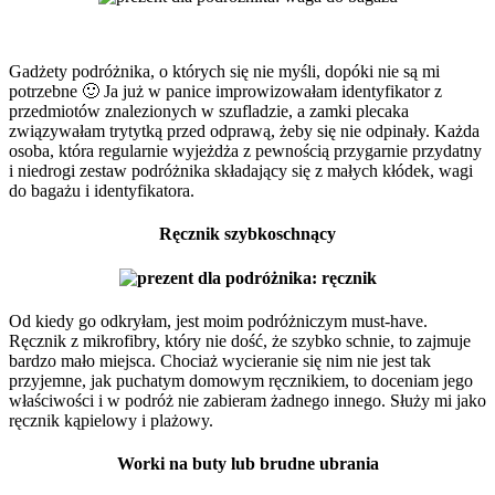
Gadżety podróżnika, o których się nie myśli, dopóki nie są mi
potrzebne 🙂 Ja już w panice improwizowałam identyfikator z
przedmiotów znalezionych w szufladzie, a zamki plecaka
związywałam trytytką przed odprawą, żeby się nie odpinały. Każda
osoba, która regularnie wyjeżdża z pewnością przygarnie przydatny
i niedrogi zestaw podróżnika składający się z małych kłódek, wagi
do bagażu i identyfikatora.
Ręcznik szybkoschnący
Od kiedy go odkryłam, jest moim podróżniczym must-have.
Ręcznik z mikrofibry, który nie dość, że szybko schnie, to zajmuje
bardzo mało miejsca. Chociaż wycieranie się nim nie jest tak
przyjemne, jak puchatym domowym ręcznikiem, to doceniam jego
właściwości i w podróż nie zabieram żadnego innego. Służy mi jako
ręcznik kąpielowy i plażowy.
Worki na buty lub brudne ubrania