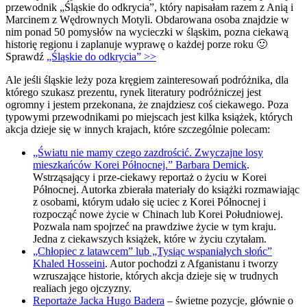
przewodnik „Śląskie do odkrycia”, który napisałam razem z Anią i
Marcinem z Wędrownych Motyli. Obdarowana osoba znajdzie w
nim ponad 50 pomysłów na wycieczki w śląskim, pozna ciekawą
historię regionu i zaplanuje wyprawę o każdej porze roku 🙂
Sprawdź
„Śląskie do odkrycia” >>
Ale jeśli śląskie leży poza kręgiem zainteresowań podróżnika, dla
którego szukasz prezentu, rynek literatury podróżniczej jest
ogromny i jestem przekonana, że znajdziesz coś ciekawego. Poza
typowymi przewodnikami po miejscach jest kilka książek, których
akcja dzieje się w innych krajach, które szczególnie polecam:
„Światu nie mamy czego zazdrościć. Zwyczajne losy
mieszkańców Korei Północnej.” Barbara Demick
.
Wstrząsający i prze-ciekawy reportaż o życiu w Korei
Północnej. Autorka zbierała materiały do książki rozmawiając
z osobami, którym udało się uciec z Korei Północnej i
rozpocząć nowe życie w Chinach lub Korei Południowej.
Pozwala nam spojrzeć na prawdziwe życie w tym kraju.
Jedna z ciekawszych książek, które w życiu czytałam.
„Chłopiec z latawcem” lub „Tysiąc wspaniałych słońc”
Khaled Hosseini
. Autor pochodzi z Afganistanu i tworzy
wzruszające historie, których akcja dzieje się w trudnych
realiach jego ojczyzny.
Reportaże Jacka Hugo Badera
– świetne pozycje, głównie o