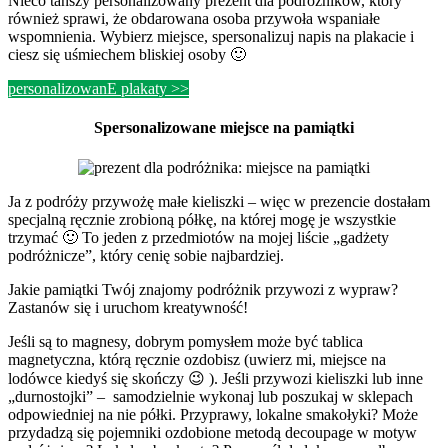
Nieco tańszy personalizowany prezent dla podróżników, który
również sprawi, że obdarowana osoba przywoła wspaniałe
wspomnienia. Wybierz miejsce, spersonalizuj napis na plakacie i
ciesz się uśmiechem bliskiej osoby 🙂
personalizowanE plakaty >>
Spersonalizowane miejsce na pamiątki
Ja z podróży przywożę małe kieliszki – więc w prezencie dostałam
specjalną ręcznie zrobioną półkę, na której mogę je wszystkie
trzymać 🙂 To jeden z przedmiotów na mojej liście „gadżety
podróżnicze”, który cenię sobie najbardziej.
Jakie pamiątki Twój znajomy podróżnik przywozi z wypraw?
Zastanów się i uruchom kreatywność!
Jeśli są to magnesy, dobrym pomysłem może być tablica
magnetyczna, którą ręcznie ozdobisz (uwierz mi, miejsce na
lodówce kiedyś się skończy 😉 ). Jeśli przywozi kieliszki lub inne
„durnostojki” – samodzielnie wykonaj lub poszukaj w sklepach
odpowiedniej na nie półki. Przyprawy, lokalne smakołyki? Może
przydadzą się pojemniki ozdobione metodą decoupage w motyw