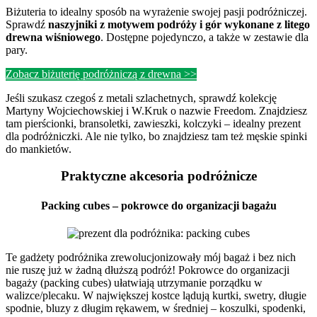
Biżuteria to idealny sposób na wyrażenie swojej pasji podróżniczej.
Sprawdź
naszyjniki z motywem podróży i gór wykonane z litego
drewna wiśniowego
. Dostępne pojedynczo, a także w zestawie dla
pary.
Zobacz biżuterię podróżniczą z drewna >>
Jeśli szukasz czegoś z metali szlachetnych, sprawdź kolekcję
Martyny Wojciechowskiej i W.Kruk o nazwie Freedom. Znajdziesz
tam pierścionki, bransoletki, zawieszki, kolczyki – idealny prezent
dla podróżniczki. Ale nie tylko, bo znajdziesz tam też męskie spinki
do mankietów.
Praktyczne akcesoria podróżnicze
Packing cubes – pokrowce do organizacji bagażu
Te gadżety podróżnika zrewolucjonizowały mój bagaż i bez nich
nie ruszę już w żadną dłuższą podróż! Pokrowce do organizacji
bagaży (packing cubes) ułatwiają utrzymanie porządku w
walizce/plecaku. W największej kostce lądują kurtki, swetry, długie
spodnie, bluzy z długim rękawem, w średniej – koszulki, spodenki,