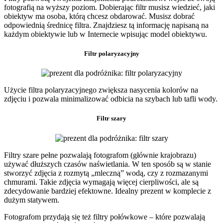
fotografią na wyższy poziom. Dobierając filtr musisz wiedzieć, jaki
obiektyw ma osoba, którą chcesz obdarować. Musisz dobrać
odpowiednią średnicę filtra. Znajdziesz tą informację napisaną na
każdym obiektywie lub w Internecie wpisując model obiektywu.
Filtr polaryzacyjny
Użycie filtra polaryzacyjnego zwiększa nasycenia kolorów na
zdjęciu i pozwala minimalizować odbicia na szybach lub tafli wody.
Filtr szary
Filtry szare pełne pozwalają fotografom (głównie krajobrazu)
używać dłuższych czasów naświetlania. W ten sposób są w stanie
stworzyć zdjęcia z rozmytą „mleczną” wodą, czy z rozmazanymi
chmurami. Takie zdjęcia wymagają więcej cierpliwości, ale są
zdecydowanie bardziej efektowne. Idealny prezent w komplecie z
dużym statywem.
Fotografom przydają się też filtry połówkowe – które pozwalają