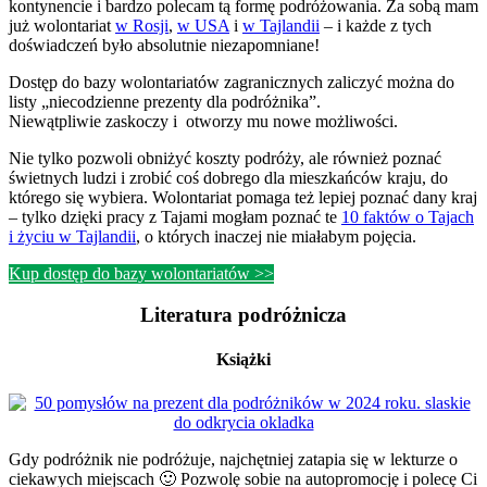
kontynencie i bardzo polecam tą formę podróżowania. Za sobą mam
już wolontariat
w Rosji
,
w USA
i
w Tajlandii
– i każde z tych
doświadczeń było absolutnie niezapomniane!
Dostęp do bazy wolontariatów zagranicznych zaliczyć można do
listy „niecodzienne prezenty dla podróżnika”.
Niewątpliwie zaskoczy i otworzy mu nowe możliwości.
Nie tylko pozwoli obniżyć koszty podróży, ale również poznać
świetnych ludzi i zrobić coś dobrego dla mieszkańców kraju, do
którego się wybiera. Wolontariat pomaga też lepiej poznać dany kraj
– tylko dzięki pracy z Tajami mogłam poznać te
10 faktów o Tajach
i życiu w Tajlandii
, o których inaczej nie miałabym pojęcia.
Kup dostęp do bazy wolontariatów >>
Literatura podróżnicza
Książki
Gdy podróżnik nie podróżuje, najchętniej zatapia się w lekturze o
ciekawych miejscach 🙂 Pozwolę sobie na autopromocję i polecę Ci