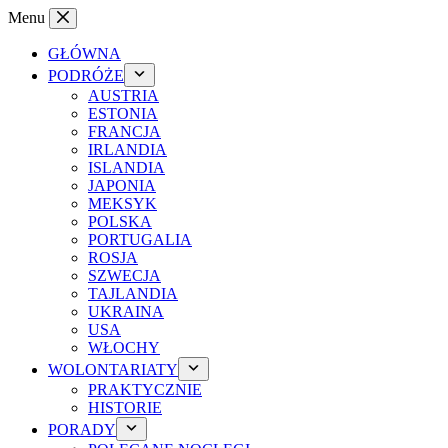
Przejdź
Menu
do
treści
GŁÓWNA
PODRÓŻE
AUSTRIA
ESTONIA
FRANCJA
IRLANDIA
ISLANDIA
JAPONIA
MEKSYK
POLSKA
PORTUGALIA
ROSJA
SZWECJA
TAJLANDIA
UKRAINA
USA
WŁOCHY
WOLONTARIATY
PRAKTYCZNIE
HISTORIE
PORADY