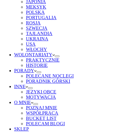
JAPONIA
MEKSYK
POLSKA
PORTUGALIA
ROSJA
SZWECJA
TAJLANDIA
UKRAINA
USA
WŁOCHY
WOLONTARIATY
PRAKTYCZNIE
HISTORIE
PORADY
POLECANE NOCLEGI
PORADNIK GÓRSKI
INNE
JĘZYKI OBCE
MOTYWACJA
O MNIE
POZNAJ MNIE
WSPÓŁPRACA
BUCKET LIST
POLECAM BLOGI
SKLEP