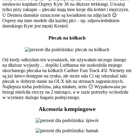
niedawno kupiłam Osprey Kyte 36 na dłuższe trekkingi. Uważaj
tylko przy zakupie – plecaki mają inne kroje dla kobiet i mężczyzn.
U Deutera damskie oznaczone są kwiatkiem na zdjęciach 😉
Osprey ma inne modele dla każdej płci – np. odpowiednikiem
damskiego Kyte jest męski Kestrel.
Plecak na kółkach
Od kiedy odkryłam ten wynalazek, nie używałam niczego innego
na dłuższe wyjazdy… dopóki Lufthansa nie uszkodziła mojego
ukochanego plecaka na kółkach Caribee Fast Track 45l. Niestety nie
są już łatwo dostępne na rynku, ale może uda Ci się odszukać taki
plecak w dobrym stanie na OLX lub na stronach zagranicznych.
Najlepsza torba podróżna, jaką miałam, serio 🙂 Wypakowana po
brzegi mieściła rzeczy na 2 miesiące, a w razie potrzeby wchodziła
w wymiary dużego bagażu podręcznego.
Akcesoria kempingowe