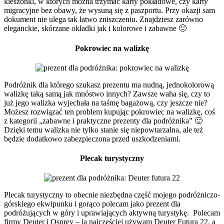
kieszonki, w których można trzymać karty pokładowe, czy karty
migracyjne bez obawy, że wysuną się z paszportu. Przy okazji sam
dokument nie ulega tak łatwo zniszczeniu. Znajdziesz zarówno
eleganckie, skórzane okładki jak i kolorowe i zabawne 🙂
Pokrowiec na walizkę
Podróżnik dla którego szukasz prezentu ma nudną, jednokolorową
walizkę taką samą jak mnóstwo innych? Zawsze waha się, czy to
już jego walizka wyjechała na taśmę bagażową, czy jeszcze nie?
Możesz rozwiązać ten problem kupując pokrowiec na walizkę, coś
z kategorii „zabawne i praktyczne prezenty dla podróżnika” 🙂
Dzięki temu walizka nie tylko stanie się niepowtarzalna, ale też
będzie dodatkowo zabezpieczona przed uszkodzeniami.
Plecak turystyczny
Plecak turystyczny to obecnie niezbędna część mojego podróżniczo-
górskiego ekwipunku i gorąco polecam jako prezent dla
podróżujących w góry i uprawiających aktywną turystykę. Polecam
firmy Deuter i Osprey – ja najczęściej używam Deuter Futura 22, a