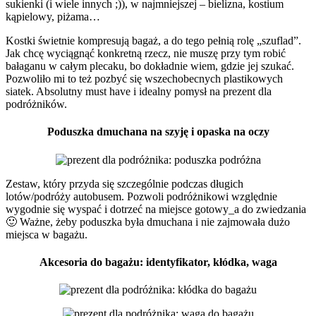
sukienki (i wiele innych ;)), w najmniejszej – bielizna, kostium
kąpielowy, piżama…
Kostki świetnie kompresują bagaż, a do tego pełnią rolę „szuflad”.
Jak chcę wyciągnąć konkretną rzecz, nie muszę przy tym robić
bałaganu w całym plecaku, bo dokładnie wiem, gdzie jej szukać.
Pozwoliło mi to też pozbyć się wszechobecnych plastikowych
siatek. Absolutny must have i idealny pomysł na prezent dla
podróżników.
Poduszka dmuchana na szyję i opaska na oczy
Zestaw, który przyda się szczególnie podczas długich
lotów/podróży autobusem. Pozwoli podróżnikowi względnie
wygodnie się wyspać i dotrzeć na miejsce gotowy_a do zwiedzania
🙂 Ważne, żeby poduszka była dmuchana i nie zajmowała dużo
miejsca w bagażu.
Akcesoria do bagażu: identyfikator, kłódka, waga