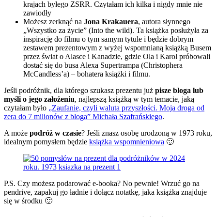
krajach byłego ZSRR. Czytałam ich kilka i nigdy mnie nie
zawiodły
Możesz zerknąć na
Jona Krakauera
, autora słynnego
„Wszystko za życie” (Into the wild). Ta książka posłużyła za
inspirację do filmu o tym samym tytule i będzie dobrym
zestawem prezentowym z wyżej wspomnianą książką Busem
przez świat o Alasce i Kanadzie, gdzie Ola i Karol próbowali
dostać się do busa Alexa Supertrampa (Christophera
McCandless’a) – bohatera książki i filmu.
Jeśli podróżnik, dla którego szukasz prezentu już
pisze bloga lub
myśli o jego założeniu
, najlepszą książką w tym temacie, jaką
czytałam było
„Zaufanie, czyli waluta przyszłości. Moja droga od
zera do 7 milionów z bloga” Michała Szafrańskiego
.
A może
podróż w czasie
? Jeśli znasz osobę urodzoną w 1973 roku,
idealnym pomysłem będzie
książka wspomnieniowa
🙂
P.S. Czy możesz podarować e-booka? No pewnie! Wrzuć go na
pendrive, zapakuj go ładnie i dołącz notatkę, jaka książka znajduje
się w środku 🙂