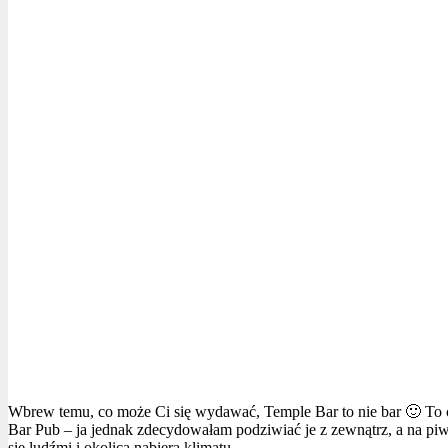
Wbrew temu, co może Ci się wydawać, Temple Bar to nie bar 🙂 To cz
Bar Pub – ja jednak zdecydowałam podziwiać je z zewnątrz, a na piw
się ludźmi i okolica nabiera klimatu.