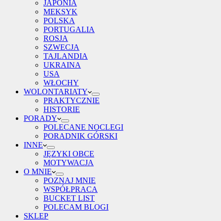
JAPONIA
MEKSYK
POLSKA
PORTUGALIA
ROSJA
SZWECJA
TAJLANDIA
UKRAINA
USA
WŁOCHY
WOLONTARIATY
PRAKTYCZNIE
HISTORIE
PORADY
POLECANE NOCLEGI
PORADNIK GÓRSKI
INNE
JĘZYKI OBCE
MOTYWACJA
O MNIE
POZNAJ MNIE
WSPÓŁPRACA
BUCKET LIST
POLECAM BLOGI
SKLEP