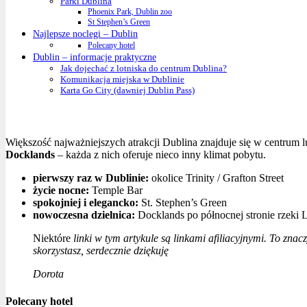
Parki Dublina
Phoenix Park, Dublin zoo
St Stephen’s Green
Najlepsze noclegi – Dublin
Polecany hotel
Dublin – informacje praktyczne
Jak dojechać z lotniska do centrum Dublina?
Komunikacja miejska w Dublinie
Karta Go City (dawniej Dublin Pass)
Większość najważniejszych atrakcji Dublina znajduje się w centrum l
Docklands
– każda z nich oferuje nieco inny klimat pobytu.
pierwszy raz w Dublinie:
okolice Trinity / Grafton Street
życie nocne:
Temple Bar
spokojniej i elegancko:
St. Stephen’s Green
nowoczesna dzielnica:
Docklands po północnej stronie rzeki L
Niektóre
linki w tym artykule są linkami afiliacyjnymi. To znacz
skorzystasz, serdecznie dziękuję
Dorota
Polecany hotel