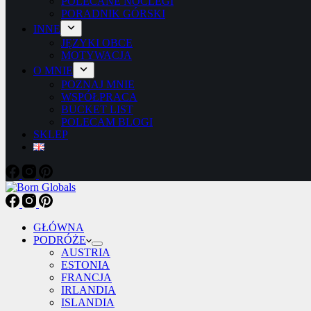
POLECANE NOCLEGI
PORADNIK GÓRSKI
INNE
JĘZYKI OBCE
MOTYWACJA
O MNIE
POZNAJ MNIE
WSPÓŁPRACA
BUCKET LIST
POLECAM BLOGI
SKLEP
GŁÓWNA
PODRÓŻE
AUSTRIA
ESTONIA
FRANCJA
IRLANDIA
ISLANDIA