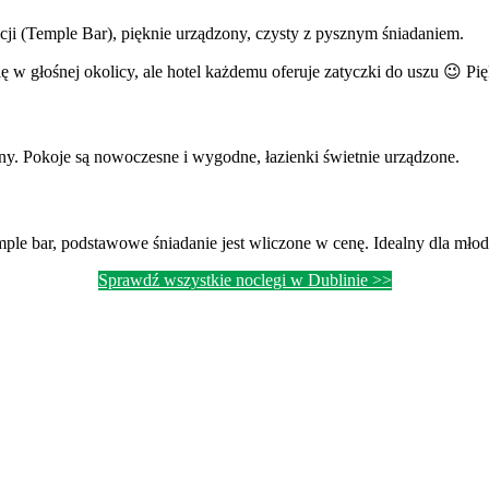
cji (Temple Bar), pięknie urządzony, czysty z pysznym śniadaniem.
ię w głośnej okolicy, ale hotel każdemu oferuje zatyczki do uszu 😉 Pi
dny. Pokoje są nowoczesne i wygodne, łazienki świetnie urządzone.
ple bar, podstawowe śniadanie jest wliczone w cenę. Idealny dla młod
Sprawdź wszystkie noclegi w Dublinie >>