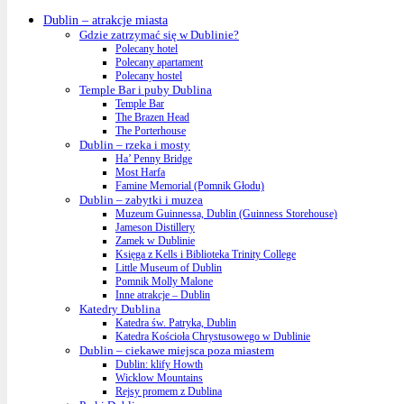
Dublin – atrakcje miasta
Gdzie zatrzymać się w Dublinie?
Polecany hotel
Polecany apartament
Polecany hostel
Temple Bar i puby Dublina
Temple Bar
The Brazen Head
The Porterhouse
Dublin – rzeka i mosty
Ha’ Penny Bridge
Most Harfa
Famine Memorial (Pomnik Głodu)
Dublin – zabytki i muzea
Muzeum Guinnessa, Dublin (Guinness Storehouse)
Jameson Distillery
Zamek w Dublinie
Księga z Kells i Biblioteka Trinity College
Little Museum of Dublin
Pomnik Molly Malone
Inne atrakcje – Dublin
Katedry Dublina
Katedra św. Patryka, Dublin
Katedra Kościoła Chrystusowego w Dublinie
Dublin – ciekawe miejsca poza miastem
Dublin: klify Howth
Wicklow Mountains
Rejsy promem z Dublina