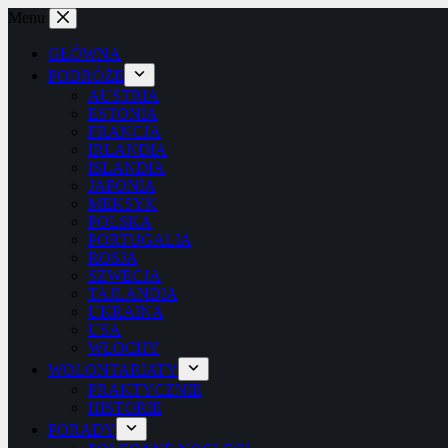
Przejdź
Menu
do
treści
GŁÓWNA
PODRÓŻE
AUSTRIA
ESTONIA
FRANCJA
IRLANDIA
ISLANDIA
JAPONIA
MEKSYK
POLSKA
PORTUGALIA
ROSJA
SZWECJA
TAJLANDIA
UKRAINA
USA
WŁOCHY
WOLONTARIATY
PRAKTYCZNIE
HISTORIE
PORADY