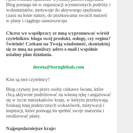
Blog pomaga im w organizacji wymarzonych podróży i
wolontariatów, motywuje do aktywnego spędzania
czasu na łonie natury, do przekuwania swoich marzeń
w plany i ciągłego samorozwoju.
Chcesz we współpracy ze mną wypromować wśród
czytelników bloga swój produkt, usługę, czy region?
Świetnie! Czekam na Twoją wiadomość, skontaktuj
się ze mną na poniższy adres e-mail i wspólnie
ustalmy plan działania.
dorota@bornglobals.com
Kim są moi czytelnicy?
Blog czytany jest przez osoby ciekawe świata, które
chcą aktywnie podróżować na własną rękę i angażować
się w życie mieszkańców kraju, w którym przebywają.
Szukają tutaj praktycznych wskazówek, motywacji i
inspiracji, które pomogą im spełnić swoje marzenia i
zrealizować plany.
Najpopularniejsze kraje: