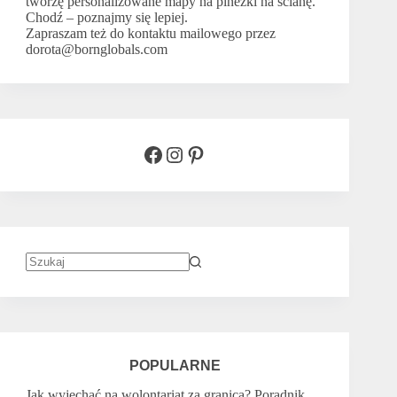
tworzę
personalizowane mapy na pinezki na ścianę
.
Chodź –
poznajmy się lepiej.
Zapraszam też do kontaktu mailowego przez
dorota@bornglobals.com
Facebook
Instagram
Pinterest
Brak
wyników
POPULARNE
Jak wyjechać na wolontariat za granicą? Poradnik