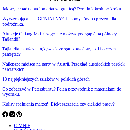
Jak wyjechać na wolontariat za granicą? Poradnik krok po kroku.
Wyczerpująca lista GENIALNYCH pomysłów na prezent dla
podróżnika.
Atrakcje Chiang Mai. Czego nie możesz przegapić na północy
Tajlandii?
Tajlandia na własną rękę – jak zorganizować wyjazd i o czym
pamiętać?
Najlepsze miejsca na narty w Austrii. Przegląd austriackich perełek
narciarskich
13 najpiękniejszych szlaków w polskich górach
Co zobaczyć w Petersburgu? Pełen przewodnik z materiałami do
wydruku.
Kulisy spełniania marzeń. Efekt szczęścia czy ciężkiej pracy?
O MNIE