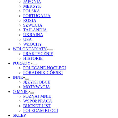
JAPONIA
MEKSYK
POLSKA
PORTUGALIA
ROSJA
SZWECJA
TAJLANDIA
UKRAINA
USA
WŁOCHY
WOLONTARIATY
PRAKTYCZNIE
HISTORIE
PORADY
POLECANE NOCLEGI
PORADNIK GÓRSKI
INNE
JĘZYKI OBCE
MOTYWACJA
O MNIE
POZNAJ MNIE
WSPÓŁPRACA
BUCKET LIST
POLECAM BLOGI
SKLEP