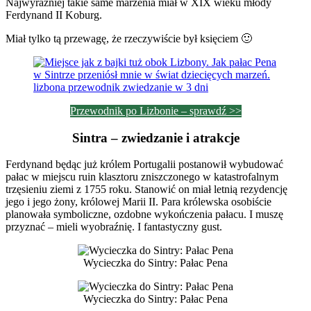
Najwyraźniej takie same marzenia miał w XIX wieku młody
Ferdynand II Koburg.
Miał tylko tą przewagę, że rzeczywiście był księciem 🙂
Przewodnik po Lizbonie – sprawdź >>
Sintra – zwiedzanie i atrakcje
Ferdynand będąc już królem Portugalii postanowił wybudować
pałac w miejscu ruin klasztoru zniszczonego w katastrofalnym
trzęsieniu ziemi z 1755 roku. Stanowić on miał letnią rezydencję
jego i jego żony, królowej Marii II. Para królewska osobiście
planowała symboliczne, ozdobne wykończenia pałacu. I muszę
przyznać – mieli wyobraźnię. I fantastyczny gust.
Wycieczka do Sintry: Pałac Pena
Wycieczka do Sintry: Pałac Pena