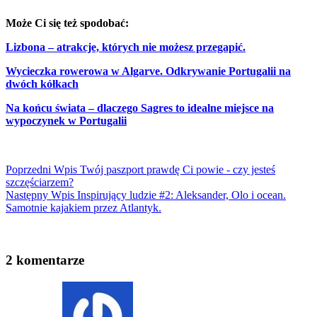
Może Ci się też spodobać:
Lizbona – atrakcje, których nie możesz przegapić.
Wycieczka rowerowa w Algarve. Odkrywanie Portugalii na
dwóch kółkach
Na końcu świata – dlaczego Sagres to idealne miejsce na
wypoczynek w Portugalii
Poprzedni
Wpis
Twój paszport prawdę Ci powie - czy jesteś
szczęściarzem?
Następny
Wpis
Inspirujący ludzie #2: Aleksander, Olo i ocean.
Samotnie kajakiem przez Atlantyk.
2 komentarze