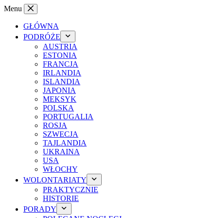
Przejdź
Menu
do
treści
GŁÓWNA
PODRÓŻE
AUSTRIA
ESTONIA
FRANCJA
IRLANDIA
ISLANDIA
JAPONIA
MEKSYK
POLSKA
PORTUGALIA
ROSJA
SZWECJA
TAJLANDIA
UKRAINA
USA
WŁOCHY
WOLONTARIATY
PRAKTYCZNIE
HISTORIE
PORADY