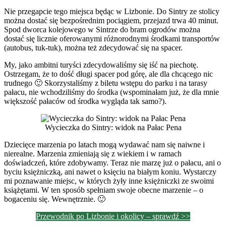
Nie przegapcie tego miejsca będąc w Lizbonie. Do Sintry ze stolicy
można dostać się bezpośrednim pociągiem, przejazd trwa 40 minut.
Spod dworca kolejowego w Sintrze do bram ogrodów można
dostać się licznie oferowanymi różnorodnymi środkami transportów
(autobus, tuk-tuk), można też zdecydować się na spacer.
My, jako ambitni turyści zdecydowaliśmy się iść na piechotę.
Ostrzegam, że to dość długi spacer pod górę, ale dla chcącego nic
trudnego 🙂 Skorzystaliśmy z biletu wstępu do parku i na tarasy
pałacu, nie wchodziliśmy do środka (wspominałam już, że dla mnie
większość pałaców od środka wygląda tak samo?).
Wycieczka do Sintry: widok na Pałac Pena
Dziecięce marzenia po latach mogą wydawać nam się naiwne i
nierealne. Marzenia zmieniają się z wiekiem i w ramach
doświadczeń, które zdobywamy. Teraz nie marzę już o pałacu, ani o
byciu księżniczką, ani nawet o księciu na białym koniu. Wystarczy
mi poznawanie miejsc, w których żyły inne księżniczki ze swoimi
książętami. W ten sposób spełniam swoje obecne marzenie – o
bogaceniu się. Wewnętrznie. 🙂
Przewodnik po Lizbonie i okolicy – sprawdź >>