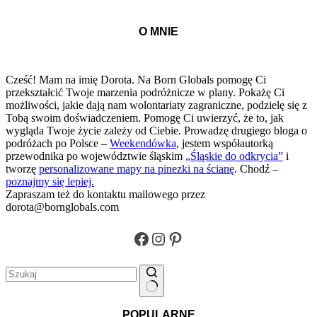
O MNIE
Cześć! Mam na imię Dorota. Na Born Globals pomogę Ci
przekształcić Twoje marzenia podróżnicze w plany. Pokażę Ci
możliwości, jakie dają nam wolontariaty zagraniczne, podzielę się z
Tobą swoim doświadczeniem. Pomogę Ci uwierzyć, że to, jak
wygląda Twoje życie zależy od Ciebie. Prowadzę drugiego bloga o
podróżach po Polsce –
Weekendówka
, jestem współautorką
przewodnika po województwie śląskim
„Śląskie do odkrycia”
i
tworzę
personalizowane mapy na pinezki na ścianę
. Chodź –
poznajmy się lepiej.
Zapraszam też do kontaktu mailowego przez
dorota@bornglobals.com
Facebook
Instagram
Pinterest
Brak
POPULARNE
wyników