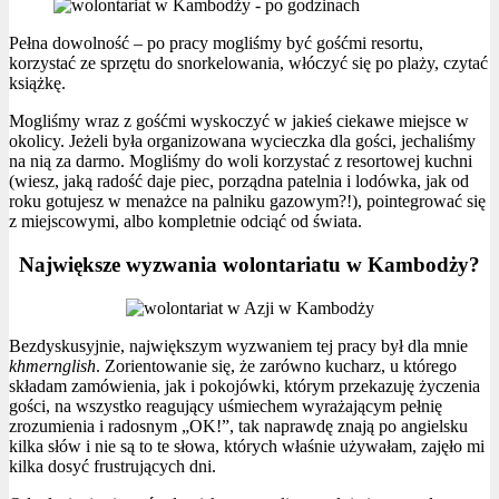
Pełna dowolność – po pracy mogliśmy być gośćmi resortu,
korzystać ze sprzętu do snorkelowania, włóczyć się po plaży, czytać
książkę.
Mogliśmy wraz z gośćmi wyskoczyć w jakieś ciekawe miejsce w
okolicy. Jeżeli była organizowana wycieczka dla gości, jechaliśmy
na nią za darmo. Mogliśmy do woli korzystać z resortowej kuchni
(wiesz, jaką radość daje piec, porządna patelnia i lodówka, jak od
roku gotujesz w menażce na palniku gazowym?!), pointegrować się
z miejscowymi, albo kompletnie odciąć od świata.
Największe wyzwania wolontariatu w Kambodży?
Bezdyskusyjnie, największym wyzwaniem tej pracy był dla mnie
khmernglish
. Zorientowanie się, że zarówno kucharz, u którego
składam zamówienia, jak i pokojówki, którym przekazuję życzenia
gości, na wszystko reagujący uśmiechem wyrażającym pełnię
zrozumienia i radosnym „OK!”, tak naprawdę znają po angielsku
kilka słów i nie są to te słowa, których właśnie używałam, zajęło mi
kilka dosyć frustrujących dni.