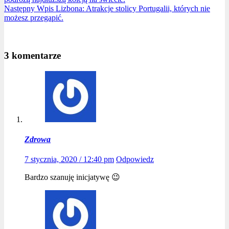
Następny
Wpis
Lizbona: Atrakcje stolicy Portugalii, których nie
możesz przegapić.
3 komentarze
Zdrowa
7 stycznia, 2020 / 12:40 pm
Odpowiedz
Bardzo szanuję inicjatywę 😉