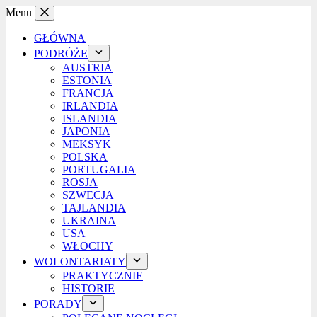
Przejdź
Menu
do
treści
GŁÓWNA
PODRÓŻE
AUSTRIA
ESTONIA
FRANCJA
IRLANDIA
ISLANDIA
JAPONIA
MEKSYK
POLSKA
PORTUGALIA
ROSJA
SZWECJA
TAJLANDIA
UKRAINA
USA
WŁOCHY
WOLONTARIATY
PRAKTYCZNIE
HISTORIE
PORADY