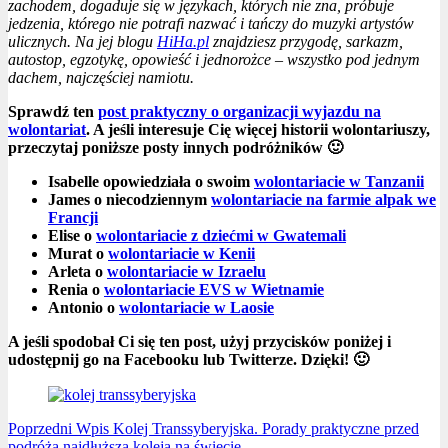
zachodem, dogaduje się w językach, których nie zna, próbuje
jedzenia, którego nie potrafi nazwać i tańczy do muzyki artystów
ulicznych. Na jej blogu
HiHa.pl
znajdziesz przygodę, sarkazm,
autostop, egzotykę, opowieść i jednorożce – wszystko pod jednym
dachem, najczęściej namiotu.
Sprawdź ten
post praktyczny o organizacji wyjazdu na
wolontariat
. A jeśli interesuje Cię więcej historii wolontariuszy,
przeczytaj poniższe posty innych podróżników 🙂
Isabelle opowiedziała o swoim
wolontariacie w Tanzanii
James o niecodziennym
wolontariacie na farmie alpak we
Francji
Elise o
wolontariacie z dziećmi w Gwatemali
Murat o
wolontariacie w Kenii
Arleta o
wolontariacie w Izraelu
Renia o
wolontariacie EVS w Wietnamie
Antonio o
wolontariacie w Laosie
A jeśli spodobał Ci się ten post, użyj przycisków poniżej i
udostępnij go na Facebooku lub Twitterze. Dzięki! 🙂
Poprzedni
Wpis
Kolej Transsyberyjska. Porady praktyczne przed
podróżą najdłuższą koleją na świecie.