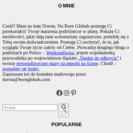
O MNIE
Cześć! Mam na imię Dorota. Na Born Globals pomogę Ci
przekształcić Twoje marzenia podróżnicze w plany. Pokażę Ci
możliwości, jakie dają nam wolontariaty zagraniczne, podzielę się z
Tobą swoim doświadczeniem. Pomogę Ci uwierzyć, że to, jak
wygląda Twoje życie zależy od Ciebie. Prowadzę drugiego bloga o
podróżach po Polsce –
Weekendówka
, jestem współautorką
przewodnika po województwie śląskim
„Śląskie do odkrycia”
i
tworzę
personalizowane mapy na pinezki na ścianę
. Chodź –
poznajmy się lepiej.
Zapraszam też do kontaktu mailowego przez
dorota@bornglobals.com
Facebook
Instagram
Pinterest
Brak
POPULARNE
wyników