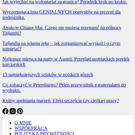
Jak wyjechać na wolontariat za granicą? Poradnik krok po kroku.
Wyczerpująca lista GENIALNYCH pomysłów na prezent dla
podróżnika.
Atrakcje Chiang Mai. Czego nie możesz przegapić na północy
Tajlandii?
Tajlandia na własną rękę – jak zorganizować wyjazd i o czym
pamiętać?
Najlepsze miejsca na narty w Austrii. Przegląd austriackich perełek
narciarskich
13 najpiękniejszych szlaków w polskich górach
Co zobaczyć w Petersburgu? Pełen przewodnik z materiałami do
wydruku.
Kulisy spełniania marzeń. Efekt szczęścia czy ciężkiej pracy?
O MNIE
WSPÓŁPRACA
POLITYKA PRYWATNOŚCI