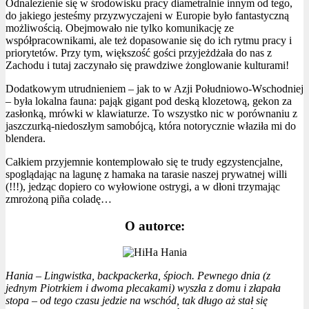
Odnalezienie się w środowisku pracy diametralnie innym od tego,
do jakiego jesteśmy przyzwyczajeni w Europie było fantastyczną
możliwością. Obejmowało nie tylko komunikację ze
współpracownikami, ale też dopasowanie się do ich rytmu pracy i
priorytetów. Przy tym, większość gości przyjeżdżała do nas z
Zachodu i tutaj zaczynało się prawdziwe żonglowanie kulturami!
Dodatkowym utrudnieniem – jak to w Azji Południowo-Wschodniej
– była lokalna fauna: pająk gigant pod deską klozetową, gekon za
zasłonką, mrówki w klawiaturze. To wszystko nic w porównaniu z
jaszczurką-niedoszłym samobójcą, która notorycznie właziła mi do
blendera.
Całkiem przyjemnie kontemplowało się te trudy egzystencjalne,
spoglądając na lagunę z hamaka na tarasie naszej prywatnej willi
(!!!), jedząc dopiero co wyłowione ostrygi, a w dłoni trzymając
zmrożoną piña coladę…
O autorce:
Hania – Lingwistka, backpackerka, śpioch. Pewnego dnia (z
jednym Piotrkiem i dwoma plecakami) wyszła z domu i złapała
stopa – od tego czasu jedzie na wschód, tak długo aż stał się