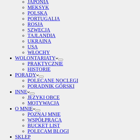
JAPONIA
MEKSYK
POLSKA
PORTUGALIA
ROSJA
SZWECJA
TAJLANDIA
UKRAINA
USA
WŁOCHY
WOLONTARIATY
PRAKTYCZNIE
HISTORIE
PORADY
POLECANE NOCLEGI
PORADNIK GÓRSKI
INNE
JĘZYKI OBCE
MOTYWACJA
O MNIE
POZNAJ MNIE
WSPÓŁPRACA
BUCKET LIST
POLECAM BLOGI
SKLEP