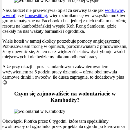
Nasz budżet nie przewidywał opłat za serwisy takie jak
workaway
,
wwoof
, czy
housesitting
, więc uzbroiłam się we wszystkie możliwe
grupy tematyczne na Facebooku i na jednej z nich trafiłam na ofertę
resortu na kambodżańskiej wyspie Koh Rong Samloem, gdzie
czekały na nas wakaty barmanki i ogrodnika.
Wiele hoteli w tamtej okolicy potrzebuje pomocy anglojęzycznej.
Pobuszowałam trochę w opiniach, porozmawiałam z pracownikami,
żeby upewnić się, że ten nasz większość etatów dystrybuuje wśród
miejscowych i nie będziemy nikomu odbierać pracy.
A że przy okazji – poza standardowym zakwaterowaniem i
wyżywieniem za 5 godzin pracy dziennie – oferta obejmowała
darmowe drinki i owoców, ile dusza zapragnie, to dodatkowy plus
😉
Czym się zajmowaliście na wolontariacie w
Kambodży?
Obowiązki Piotrka przez 6 tygodni, które tam spędziliśmy
ewoluowały od ogrodnika przez projektanta ogrodu po kierownika