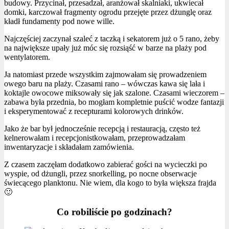
budowy. Przycinał, przesadzał, aranżował skalniaki, ukwiecał
domki, karczował fragmenty ogrodu przejęte przez dżunglę oraz
kładł fundamenty pod nowe wille.
Najczęściej zaczynał szaleć z taczką i sekatorem już o 5 rano, żeby
na największe upały już móc się rozsiąść w barze na plaży pod
wentylatorem.
Ja natomiast przede wszystkim zajmowałam się prowadzeniem
owego baru na plaży. Czasami rano – wówczas kawa się lała i
koktajle owocowe miksowały się jak szalone. Czasami wieczorem –
zabawa była przednia, bo mogłam kompletnie puścić wodze fantazji
i eksperymentować z recepturami kolorowych drinków.
Jako że bar był jednocześnie recepcją i restauracją, często też
kelnerowałam i recepcjonistkowałam, przeprowadzałam
inwentaryzacje i składałam zamówienia.
Z czasem zaczęłam dodatkowo zabierać gości na wycieczki po
wyspie, od dżungli, przez snorkelling, po nocne obserwacje
świecącego planktonu. Nie wiem, dla kogo to była większa frajda
🙂
Co robiliście po godzinach?