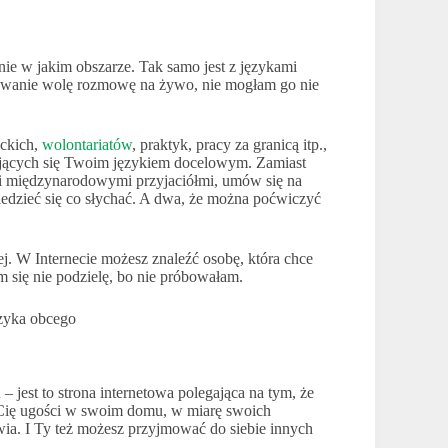
nie w jakim obszarze. Tak samo jest z językami
dowanie wolę rozmowę na żywo, nie mogłam go nie
nckich,
wolontariatów
, praktyk, pracy za granicą itp.,
ujących się Twoim językiem docelowym. Zamiast
 międzynarodowymi przyjaciółmi, umów się na
edzieć się co słychać. A dwa, że można poćwiczyć
. W Internecie możesz znaleźć osobę, która chce
 się nie podzielę, bo nie próbowałam.
u
– jest to strona internetowa polegająca na tym, że
a Cię ugości w swoim domu, w miarę swoich
ia. I Ty też możesz przyjmować do siebie innych