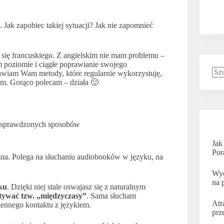
. Jak zapobiec takiej sytuacji? Jak nie zapomnieć
 się francuskiego. Z angielskim nie mam problemu –
 poziomie i ciągłe poprawianie swojego
tawiam Wam metody, które regularnie wykorzystuję,
Bra
m. Gorąco polecam – działa 🙂
wy
5 sprawdzonych sposobów
Jak
Por
zna. Polega na słuchaniu audiobooków w języku, na
Wyc
na 
ku
. Dzięki niej stale oswajasz się z naturalnym
tywać tzw. „międzyczasy”
. Sama słucham
Atr
ennego kontaktu z językiem.
prz