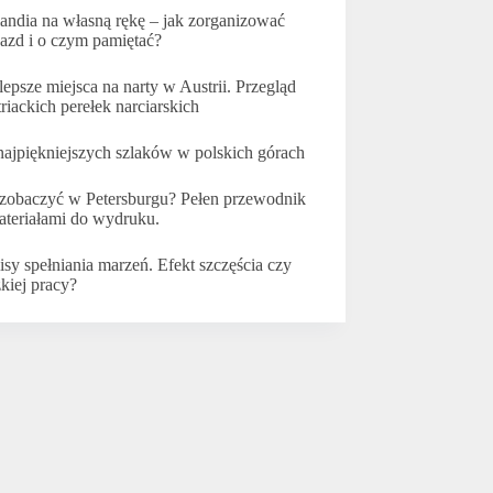
landia na własną rękę – jak zorganizować
azd i o czym pamiętać?
lepsze miejsca na narty w Austrii. Przegląd
triackich perełek narciarskich
najpiękniejszych szlaków w polskich górach
zobaczyć w Petersburgu? Pełen przewodnik
ateriałami do wydruku.
isy spełniania marzeń. Efekt szczęścia czy
żkiej pracy?