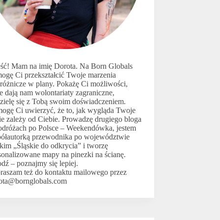
ść! Mam na imię Dorota. Na Born Globals
ogę Ci przekształcić Twoje marzenia
różnicze w plany. Pokażę Ci możliwości,
ie dają nam wolontariaty zagraniczne,
zielę się z Tobą swoim doświadczeniem.
ogę Ci uwierzyć, że to, jak wygląda Twoje
ie zależy od Ciebie. Prowadzę drugiego bloga
odróżach po Polsce –
Weekendówka
, jestem
ółautorką przewodnika po województwie
skim
„Śląskie do odkrycia”
i tworzę
sonalizowane mapy na pinezki na ścianę
.
odź –
poznajmy się lepiej.
raszam też do kontaktu mailowego przez
ota@bornglobals.com