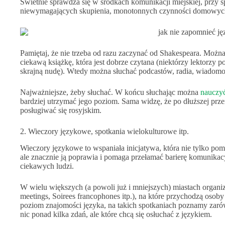
Świetnie sprawdza się w środkach komunikacji miejskiej, przy 
niewymagających skupienia, monotonnych czynności domowyc
Pamiętaj, że nie trzeba od razu zaczynać od Shakespeara. Możn
ciekawą książkę, która jest dobrze czytana (niektórzy lektorzy 
skrajną nudę). Wtedy można słuchać podcastów, radia, wiadom
Najważniejsze, żeby słuchać. W końcu słuchając można
nauczyć
bardziej utrzymać jego poziom. Sama widzę, że po dłuższej prze
posługiwać się rosyjskim.
2. Wieczory językowe, spotkania wielokulturowe itp.
Wieczory językowe to wspaniała inicjatywa, która nie tylko po
ale znacznie ją poprawia i pomaga przełamać barierę komunikac
ciekawych ludzi.
W wielu większych (a powoli już i mniejszych) miastach organ
meetings, Soirees francophones itp.), na które przychodzą osoby
poziom znajomości języka, na takich spotkaniach poznamy zarów
nic ponad kilka zdań, ale które chcą się osłuchać z językiem.