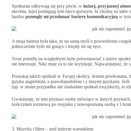
Spotkania odbywają się przy piwie, w
luźnej, przyjaznej atmo
akcentu, lepsi pomagają tym nieco gorszym. Ja chodzę na takie s
bardzo
pomogły mi przełamać barierę komunikacyjną
w tym 
A moja bariera była taka, że na samą myśl o powiedzeniu czeg
jednocześnie było mi gorąco i trzęsły mi się ręce.
Teraz potrafię na względnym luzie porozmawiać z native speake
nie interesuje. Nikt mnie za to nie krytykuje. Najważniejsze, że
Poszukaj takich spotkań w Twojej okolicy. Jestem przekonana, ż
języku angielskim, a prawdopodobnie i z innymi językami. Jeś
(np. w moim przypadku nie znalazłam spotkań rosyjskich), to idź
Gwarantuję, że tam poznasz osoby mówiące w innych językach. Z
kończyłam rozmową po rosyjsku z nowopoznaną osobą z Ukra
3. Muzyka i filmy – pod jednym warunkiem