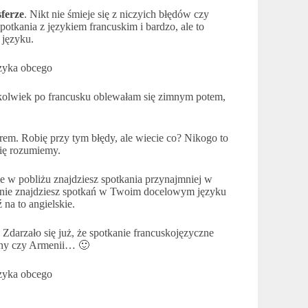
sferze
. Nikt nie śmieje się z niczyich błędów czy
potkania z językiem francuskim i bardzo, ale to
języku.
okolwiek po francusku oblewałam się zimnym potem,
rem. Robię przy tym błędy, ale wiecie co? Nikogo to
 się rozumiemy.
e w pobliżu znajdziesz spotkania przynajmniej w
li nie znajdziesz spotkań w Twoim docelowym języku
 na to angielskie.
darzało się już, że spotkanie francuskojęzyczne
iny czy Armenii… 🙂