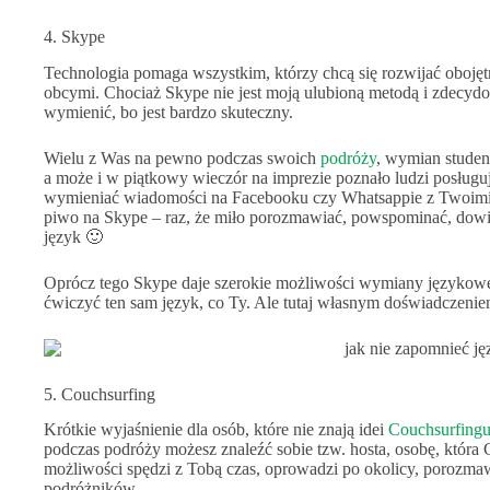
4. Skype
Technologia pomaga wszystkim, którzy chcą się rozwijać obojęt
obcymi. Chociaż Skype nie jest moją ulubioną metodą i zdecy
wymienić, bo jest bardzo skuteczny.
Wielu z Was na pewno podczas swoich
podróży
, wymian stude
a może i w piątkowy wieczór na imprezie poznało ludzi posług
wymieniać wiadomości na Facebooku czy Whatsappie z Twoimi
piwo na Skype – raz, że miło porozmawiać, powspominać, dowi
język 🙂
Oprócz tego Skype daje szerokie możliwości wymiany językowej
ćwiczyć ten sam język, co Ty. Ale tutaj własnym doświadczeniem
5. Couchsurfing
Krótkie wyjaśnienie dla osób, które nie znają idei
Couchsurfing
podczas podróży możesz znaleźć sobie tzw. hosta, osobę, któr
możliwości spędzi z Tobą czas, oprowadzi po okolicy, porozmaw
podróżników.