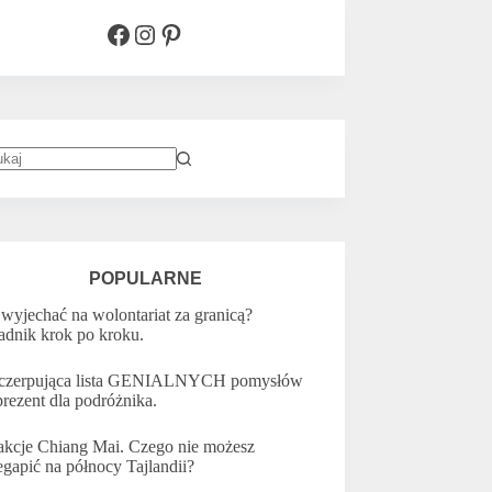
Facebook
Instagram
Pinterest
k
ników
POPULARNE
 wyjechać na wolontariat za granicą?
adnik krok po kroku.
zerpująca lista GENIALNYCH pomysłów
prezent dla podróżnika.
akcje Chiang Mai. Czego nie możesz
egapić na północy Tajlandii?