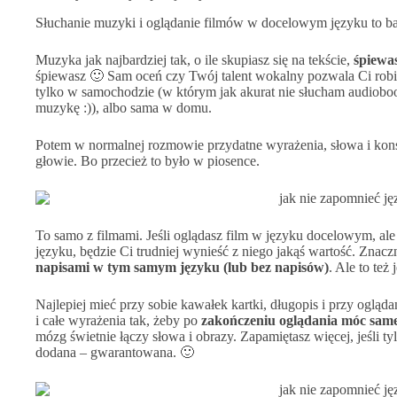
Słuchanie muzyki i oglądanie filmów w docelowym języku to ba
Muzyka jak najbardziej tak, o ile skupiasz się na tekście,
śpiewa
śpiewasz 🙂 Sam oceń czy Twój talent wokalny pozwala Ci robić 
tylko w samochodzie (w którym jak akurat nie słucham audiob
muzykę :)), albo sama w domu.
Potem w normalnej rozmowie przydatne wyrażenia, słowa i kons
głowie. Bo przecież to było w piosence.
To samo z filmami. Jeśli oglądasz film w języku docelowym, al
języku, będzie Ci trudniej wynieść z niego jakąś wartość. Znacz
napisami w tym samym języku (lub bez napisów)
. Ale to też
Najlepiej mieć przy sobie kawałek kartki, długopis i przy ogląd
i całe wyrażenia tak, żeby po
zakończeniu oglądania móc samem
mózg świetnie łączy słowa i obrazy. Zapamiętasz więcej, jeśli ty
dodana – gwarantowana. 🙂