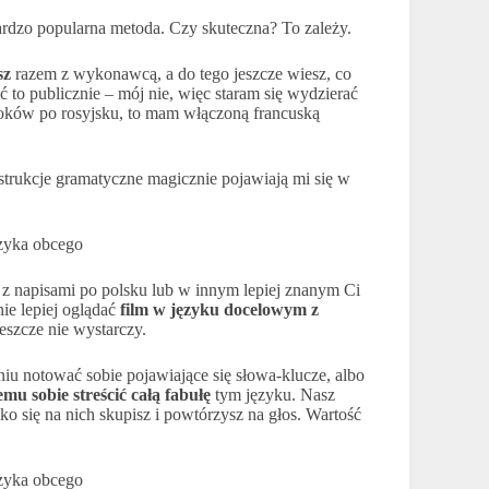
rdzo popularna metoda. Czy skuteczna? To zależy.
sz
razem z wykonawcą, a do tego jeszcze wiesz, co
to publicznie – mój nie, więc staram się wydzierać
ooków po rosyjsku, to mam włączoną francuską
trukcje gramatyczne magicznie pojawiają mi się w
e z napisami po polsku lub w innym lepiej znanym Ci
nie lepiej oglądać
film w języku docelowym z
 jeszcze nie wystarczy.
aniu notować sobie pojawiające się słowa-klucze, albo
u sobie streścić całą fabułę
tym języku. Nasz
lko się na nich skupisz i powtórzysz na głos. Wartość