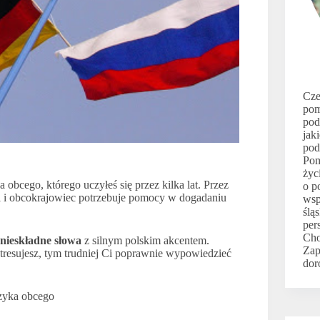
Cze
pom
pod
jak
pod
Pom
życ
obcego, którego uczyłeś się przez kilka lat. Przez
o p
rni i obcokrajowiec potrzebuje pomocy w dogadaniu
wsp
ślą
per
Ch
nieskładne słowa
z silnym polskim akcentem.
Zap
ę stresujesz, tym trudniej Ci poprawnie wypowiedzieć
dor